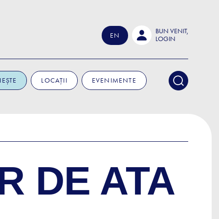
BUN VENIT,
EN
LOGIN
IEȘTE
LOCAȚII
EVENIMENTE
R DE ATA