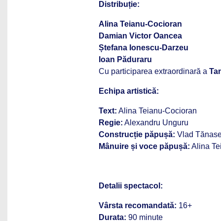
Distribuție:
Alina Teianu-Cocioran
Damian Victor Oancea
Ștefana Ionescu-Darzeu
Ioan Păduraru
Cu participarea extraordinară a
Tan
Echipa artistică:
Text:
Alina Teianu-Cocioran
Regie:
Alexandru Unguru
Construcție păpușă:
Vlad Tănas
Mânuire și voce păpușă:
Alina Te
Detalii spectacol:
Vârsta recomandată:
16+
Durata:
90 minute