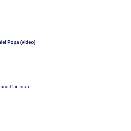
iei Popa (video)
e
ianu-Cocioran