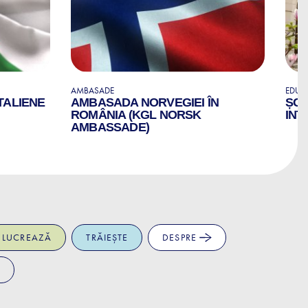
AMBASADE
EDUCA
TALIENE
AMBASADA NORVEGIEI ÎN
ȘCO
ROMÂNIA (KGL NORSK
INT
AMBASSADE)
LUCREAZĂ
TRĂIEȘTE
DESPRE