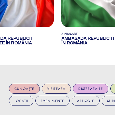
AMBASADE
A REPUBLICII
AMBASADA REPUBLICII I
E ÎN ROMÂNIA
ÎN ROMÂNIA
CUNOAȘTE
VIZITEAZĂ
DISTREAZĂ-TE
LOCAȚII
EVENIMENTE
ARTICOLE
ȘTIRI