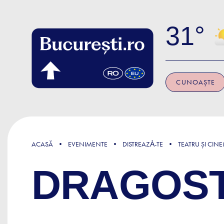
Skip to main content
31
CUNOAȘTE
ACASĂ
EVENIMENTE
DISTREAZǍ-TE
TEATRU ȘI CIN
DRAGOSTE