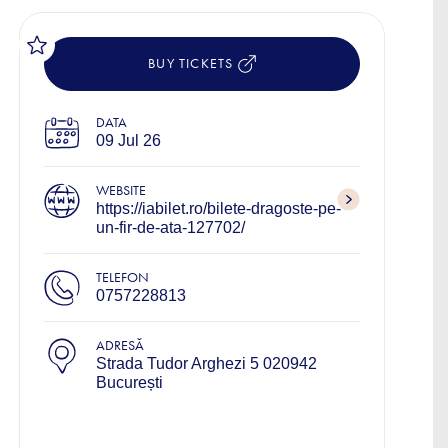
BUY TICKETS
DATA
09 Jul 26
WEBSITE
https://iabilet.ro/bilete-dragoste-pe-
un-fir-de-ata-127702/
TELEFON
0757228813
ADRESĂ
Strada Tudor Arghezi 5 020942
București