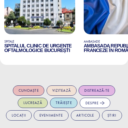
SPITALE
AMBASADE
SPITALUL CLINIC DE URGENȚE
AMBASADA REPUBLI
OFTALMOLOGICE BUCUREȘTI
FRANCEZE ÎN ROMÂ
CUNOAȘTE
VIZITEAZĂ
DISTREAZĂ-TE
LUCREAZĂ
TRĂIEȘTE
DESPRE
LOCAȚII
EVENIMENTE
ARTICOLE
ȘTIRI