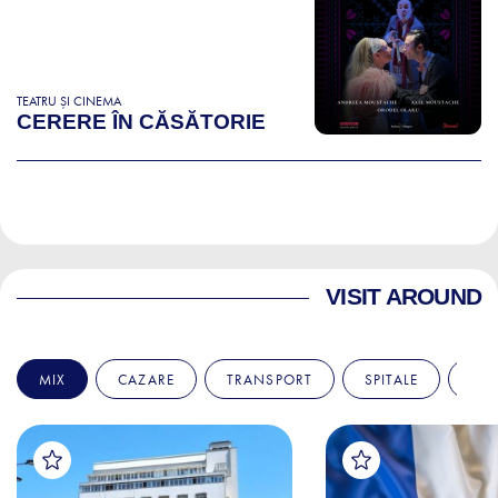
TEATRU ȘI CINEMA
CERERE ÎN CĂSĂTORIE
VISIT AROUND
MIX
CAZARE
TRANSPORT
SPITALE
AM