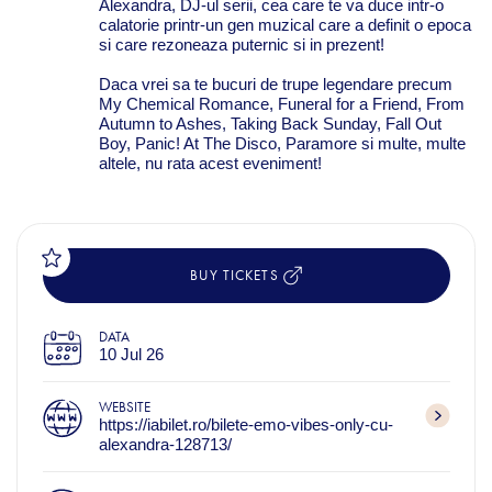
Alexandra, DJ-ul serii, cea care te va duce intr-o
calatorie printr-un gen muzical care a definit o epoca
si care rezoneaza puternic si in prezent!
Daca vrei sa te bucuri de trupe legendare precum
My Chemical Romance, Funeral for a Friend, From
Autumn to Ashes, Taking Back Sunday, Fall Out
Boy, Panic! At The Disco, Paramore si multe, multe
altele, nu rata acest eveniment!
BUY TICKETS
DATA
10 Jul 26
WEBSITE
https://iabilet.ro/bilete-emo-vibes-only-cu-
alexandra-128713/