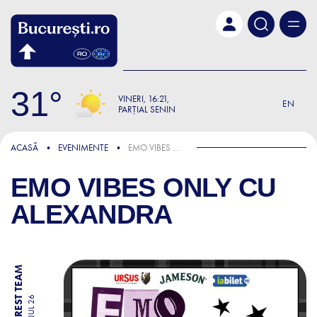
Skip to main content
31
VINERI
16:21
EN
PARȚIAL SENIN
ACASĂ
EVENIMENTE
EMO VIBES ONLY CU ALEXANDRA
EMO VIBES ONLY CU
ALEXANDRA
BY BUCHAREST TEAM
10 JUL 26