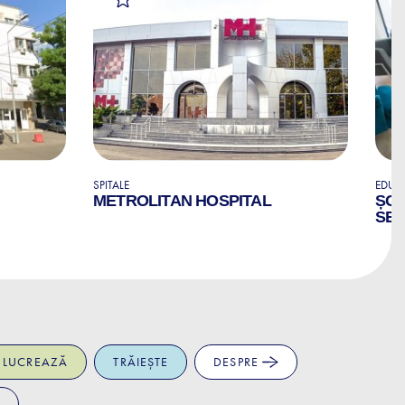
SPITALE
EDUCA
METROLITAN HOSPITAL
ȘCO
SED
LUCREAZĂ
TRĂIEȘTE
DESPRE