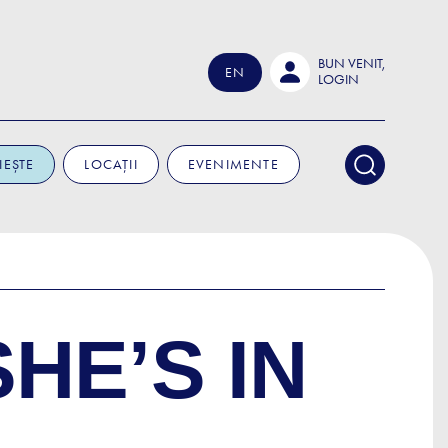
BUN VENIT,
EN
LOGIN
IEȘTE
LOCAȚII
EVENIMENTE
SHE’S IN