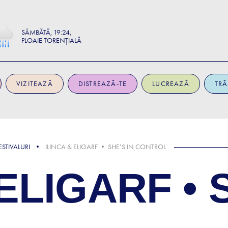
SÂMBĂTĂ
19:24
PLOAIE TORENȚIALĂ
VIZITEAZĂ
DISTREAZĂ-TE
LUCREAZĂ
TRĂ
STIVALURI
ILINCA & ELIGARF • SHE’S IN CONTROL
ELIGARF • 