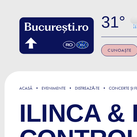
Skip to main content
31
CUNOAȘTE
ACASĂ
EVENIMENTE
DISTREAZǍ-TE
CONCERTE ȘI FE
ILINCA & 