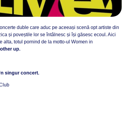
concerte duble care aduc pe aceeași scenă opt artiste din
ca și poveștile lor se întâlnesc și își găsesc ecoul. Aici
 pe alta, totul pornind de la motto-ul Women in
other up.
Un singur concert.
 Club