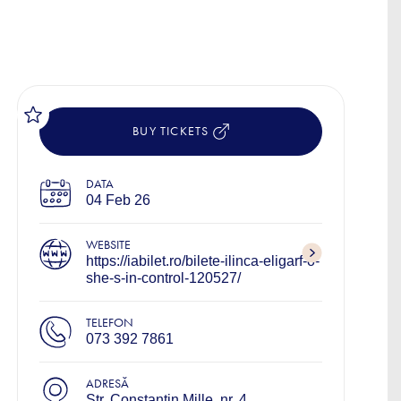
BUY TICKETS
DATA
04 Feb 26
WEBSITE
https://iabilet.ro/bilete-ilinca-eligarf-o-
she-s-in-control-120527/
TELEFON
073 392 7861
ADRESĂ
Str. Constantin Mille, nr. 4