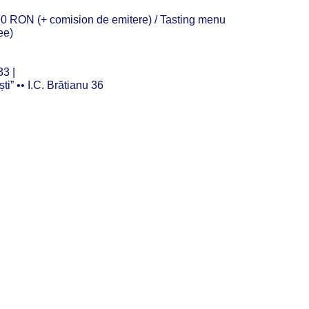
0 RON (+ comision de emitere) / Tasting menu
ee)
33 |
ti” •• I.C. Brătianu 36