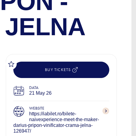
PON -
 JELNA
BUY TICKETS
DATA
21 May 26
WEBSITE
https://iabilet.ro/bilete-
naivexperience-meet-the-maker-
darius-pripon-vinificator-crama-jelna-
126947/