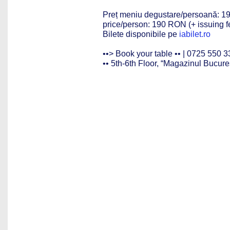
Preț meniu degustare/persoană: 19
price/person: 190 RON (+ issuing f
Bilete disponibile pe
iabilet.ro
••> Book your table •• | 0725 550 3
•• 5th-6th Floor, “Magazinul Bucureș