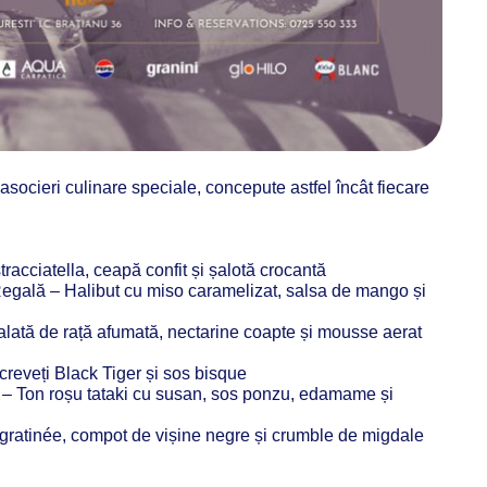
 asocieri culinare speciale, concepute astfel încât fiecare
acciatella, ceapă confit și șalotă crocantă
egală – Halibut cu miso caramelizat, salsa de mango și
ată de rață afumată, nectarine coapte și mousse aerat
 creveți Black Tiger și sos bisque
 – Ton roșu tataki cu susan, sos ponzu, edamame și
gratinée, compot de vișine negre și crumble de migdale