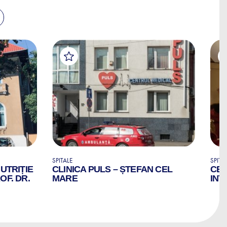
SPITALE
SPITA
NUTRIȚIE
CLINICA PULS – ȘTEFAN CEL
CEN
OF. DR.
MARE
INT