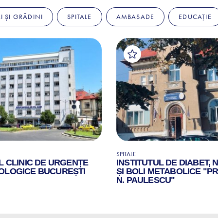
I ȘI GRĂDINI
SPITALE
AMBASADE
EDUCAȚIE
SPITALE
L CLINIC DE URGENȚE
INSTITUTUL DE DIABET, 
OLOGICE BUCUREȘTI
ȘI BOLI METABOLICE "PR
N. PAULESCU"