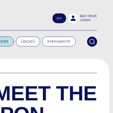
BUN VENIT,
EN
LOGIN
IEȘTE
LOCAȚII
EVENIMENTE
MEET THE