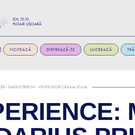
JOI
15:51
PLOAIE UȘOARĂ
VIZITEAZĂ
DISTREAZĂ-TE
LUCREAZĂ
TRĂ
R - DARIUS PRIPON - VINIFICATOR CRAMA JELNA
PERIENCE: 