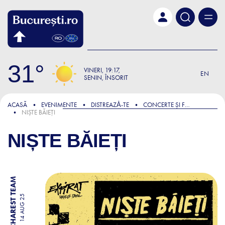
Skip to main content
31
VINERI
19:17
EN
SENIN, ÎNSORIT
ACASĂ
EVENIMENTE
DISTREAZǍ-TE
CONCERTE ȘI FESTIVALURI
NIȘTE BĂIEȚI
NIȘTE BĂIEȚI
BY BUCHAREST TEAM
14 AUG 25