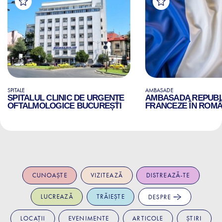
SPITALE
AMBASADE
SPITALUL CLINIC DE URGENȚE
AMBASADA REPUBLI
OFTALMOLOGICE BUCUREȘTI
FRANCEZE ÎN ROMÂ
CUNOAȘTE
VIZITEAZĂ
DISTREAZĂ-TE
LUCREAZĂ
TRĂIEȘTE
DESPRE
LOCAȚII
EVENIMENTE
ARTICOLE
ȘTIRI