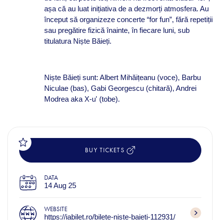
așa că au luat inițiativa de a dezmorți atmosfera. Au
început să organizeze concerte “for fun”, fără repetiții
sau pregătire fizică înainte, în fiecare luni, sub
titulatura Niște Băieți.
Niște Băieți sunt: Albert Mihăițeanu (voce), Barbu
Niculae (bas), Gabi Georgescu (chitară), Andrei
Modrea aka X-u' (tobe).
BUY TICKETS
DATA
14 Aug 25
WEBSITE
https://iabilet.ro/bilete-niste-baieti-112931/