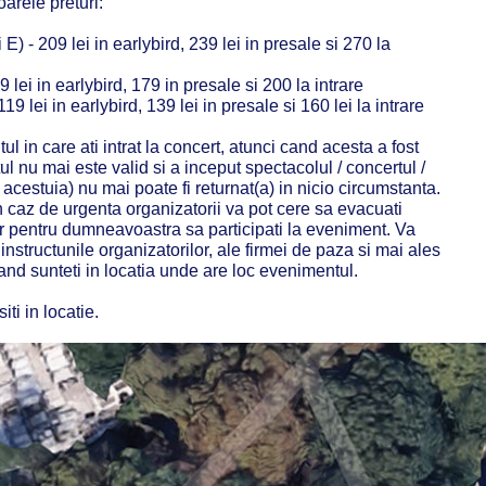
arele preturi:
E) - 209 lei in earlybird, 239 lei in presale si 270 la
59 lei in earlybird, 179 in presale si 200 la intrare
9 lei in earlybird, 139 lei in presale si 160 lei la intrare
l in care ati intrat la concert, atunci cand acesta a fost
ul nu mai este valid si a inceput spectacolul / concertul /
a acestuia) nu mai poate fi returnat(a) in nicio circumstanta.
 caz de urgenta organizatorii va pot cere sa evacuati
gur pentru dumneavoastra sa participati la eveniment. Va
nstructunile organizatorilor, ale firmei de paza si mai ales
cand sunteti in locatia unde are loc evenimentul.
ti in locatie.