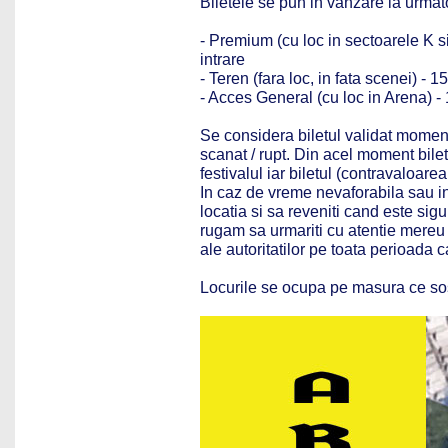
Biletele se pun in vanzare la urmato
- Premium (cu loc in sectoarele K si 
intrare
- Teren (fara loc, in fata scenei) - 1
- Acces General (cu loc in Arena) - 11
Se considera biletul validat momentu
scanat / rupt. Din acel moment bilet
festivalul iar biletul (contravaloare
In caz de vreme nevaforabila sau in
locatia si sa reveniti cand este si
rugam sa urmariti cu atentie mereu i
ale autoritatilor pe toata perioada 
Locurile se ocupa pe masura ce sosi