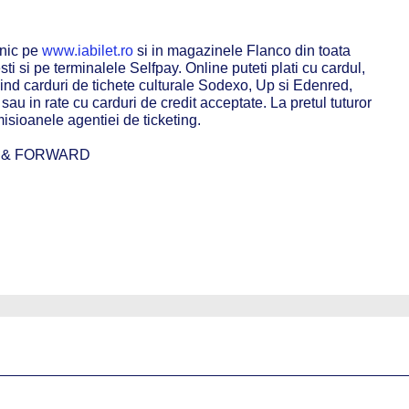
onic pe
www.iabilet.ro
si in magazinele Flanco din toata
i si pe terminalele Selfpay. Online puteti plati cu cardul,
sind carduri de tichete culturale Sodexo, Up si Edenred,
au in rate cu carduri de credit acceptate. La pretul tuturor
sioanele agentiei de ticketing.
ts & FORWARD