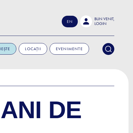
BUN VENIT,
EN
LOGIN
IEȘTE
LOCAȚII
EVENIMENTE
 ANI DE