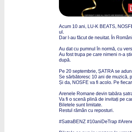
Acum 10 ani, LU-K BEATS, NOSFE
ul.
Dar l-au făcut de neuitat. În Român
Au dat cu pumnul în normă, cu versuri
Au fost trupa pe care nimeni n-a ști
după.
Pe 20 septembrie, ȘATRA se adun
Se sărbătoresc 10 ani de muzică, pr
Și da, NOSFE va fi acolo. Pe fiecare
Arenele Romane devin tabăra șatra
Va fi o scenă plină de invitați pe car
Biletele sunt limitate.
Restul rămân cu reposturi.
#SatraBENZ #10aniDeTrap #Arene