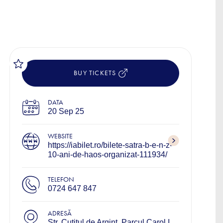
BUY TICKETS
DATA
20 Sep 25
WEBSITE
https://iabilet.ro/bilete-satra-b-e-n-z-
10-ani-de-haos-organizat-111934/
TELEFON
0724 647 847
ADRESĂ
Str. Cutitul de Argint, Parcul Carol I