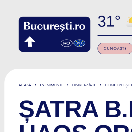
Skip to main content
31
CUNOAȘTE
ACASĂ
EVENIMENTE
DISTREAZǍ-TE
CONCERTE ȘI FE
ȘATRA B.E