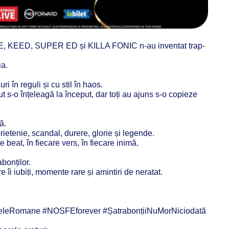
, KEED, SUPER ED și KILLA FONIC n-au inventat trap-
ia.
 în reguli și cu stil în haos.
ut s-o înțeleagă la început, dar toți au ajuns s-o copieze
ă.
ietenie, scandal, durere, glorie și legende.
 beat, în fiecare vers, în fiecare inimă.
bonților.
e îi iubiți, momente rare și amintiri de neratat.
leRomane #NOSFEforever #ȘatrabonțiiNuMorNiciodată