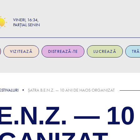
VINERI
16:34
PARȚIAL SENIN
VIZITEAZĂ
DISTREAZĂ-TE
LUCREAZĂ
TRĂ
STIVALURI
ȘATRA B.E.N.Z. — 10 ANI DE HAOS ORGANIZAT
.N.Z. — 10