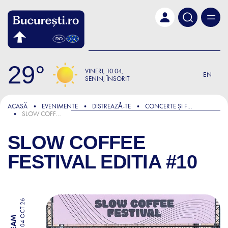
Skip to main content
29
VINERI
10:04
EN
SENIN, ÎNSORIT
ACASĂ
EVENIMENTE
DISTREAZǍ-TE
CONCERTE ȘI FESTIVALURI
SLOW COFFEE FESTIVAL EDITIA #10
SLOW COFFEE
FESTIVAL EDITIA #10