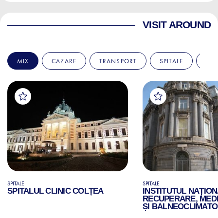
VISIT AROUND
MIX
CAZARE
TRANSPORT
SPITALE
AM
SPITALE
SPITALE
SPITALUL CLINIC COLȚEA
INSTITUTUL NAȚION
RECUPERARE, MEDI
ȘI BALNEOCLIMATO