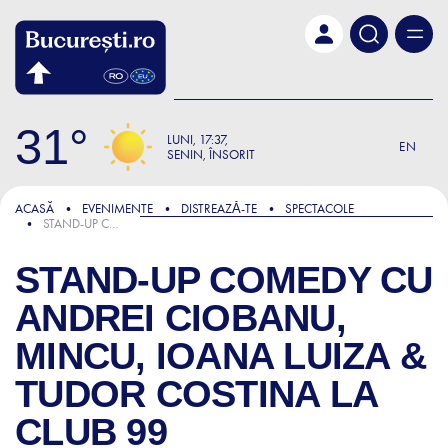
Skip to main content
31
LUNI
17:37
EN
SENIN, ÎNSORIT
ACASĂ
EVENIMENTE
DISTREAZǍ-TE
SPECTACOLE
STAND-UP COMEDY CU ANDREI CIOBANU, MINCU, IOANA LUIZA & TUDOR COSTINA LA CLUB 99
STAND-UP COMEDY CU
ANDREI CIOBANU,
MINCU, IOANA LUIZA &
TUDOR COSTINA LA
CLUB 99