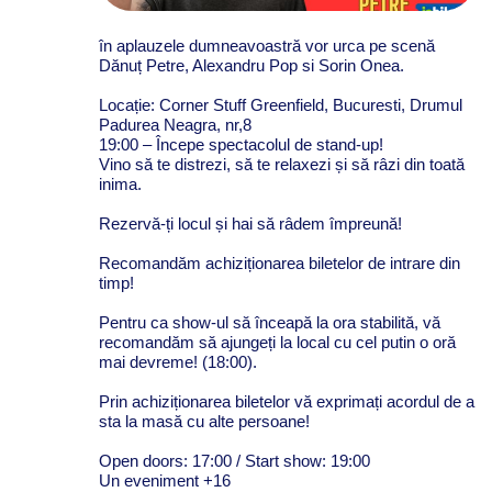
în aplauzele dumneavoastră vor urca pe scenă
Dănuț Petre, Alexandru Pop si Sorin Onea.
Locație: Corner Stuff Greenfield, Bucuresti, Drumul
Padurea Neagra, nr,8
19:00 – Începe spectacolul de stand-up!
Vino să te distrezi, să te relaxezi și să râzi din toată
inima.
Rezervă-ți locul și hai să râdem împreună!
Recomandăm achiziționarea biletelor de intrare din
timp!
Pentru ca show-ul să înceapă la ora stabilită, vă
recomandăm să ajungeți la local cu cel putin o oră
mai devreme! (18:00).
Prin achiziționarea biletelor vă exprimați acordul de a
sta la masă cu alte persoane!
Open doors: 17:00 / Start show: 19:00
Un eveniment +16