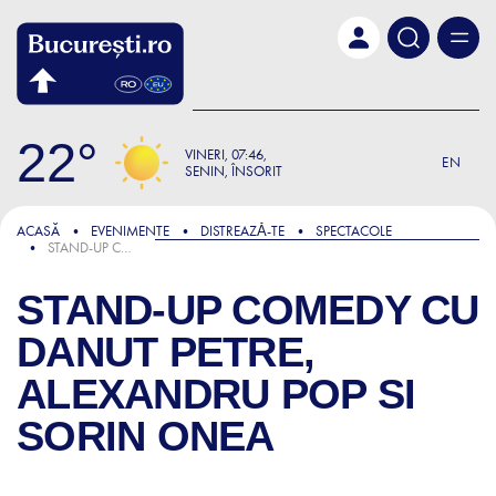
Skip to main content
22
VINERI
07:46
EN
SENIN, ÎNSORIT
ACASĂ
EVENIMENTE
DISTREAZǍ-TE
SPECTACOLE
STAND-UP COMEDY CU DANUT PETRE, ALEXANDRU POP SI SORIN ONEA
STAND-UP COMEDY CU
DANUT PETRE,
ALEXANDRU POP SI
SORIN ONEA