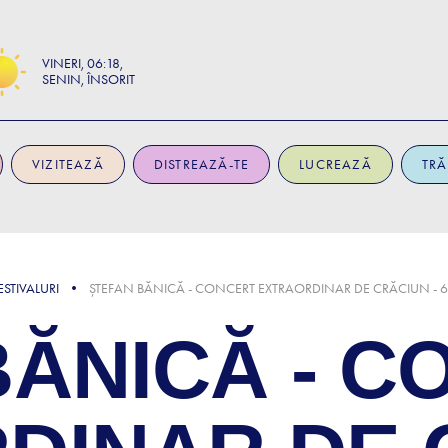
VINERI
06:18
SENIN, ÎNSORIT
VIZITEAZĂ
DISTREAZĂ-TE
LUCREAZĂ
TRĂ
STIVALURI
ȘTEFAN BĂNICĂ - CONCERT EXTRAORDINAR DE CRĂCIUN - 
BĂNICĂ - C