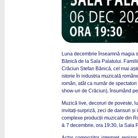
Luna decembrie înseamnă magia săr
Bănică de la Sala Palatului. Familii
Crăciun Ștefan Bănică, cel mai aște
istorie în industria muzicală române
român, atât ca număr de spectatori 
show-uri de Crăciun), însumând pe
Muzică live, decoruri de poveste, l
invitați-surpriză, zeci de dansuri și
complexe producții muzicale din R
& 7 decembrie, ora 19:30, la Sala P
Actor, compozitor, interpret, regizor