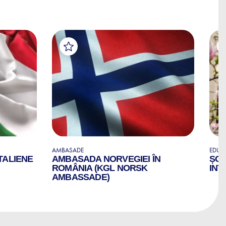
AMBASADE
EDUCA
TALIENE
AMBASADA NORVEGIEI ÎN
ȘCO
ROMÂNIA (KGL NORSK
INT
AMBASSADE)