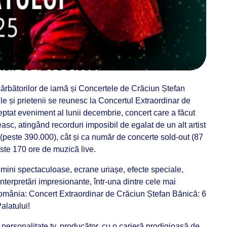
bătorilor de iarnă și Concertele de Crăciun Ștefan
le și prietenii se reunesc la Concertul Extraordinar de
ptat eveniment al lunii decembrie, concert care a făcut
asc, atingând recorduri imposibil de egalat de un alt artist
(peste 390.000), cât și ca număr de concerte sold-out (87
ste 170 ore de muzică live.
umini spectaculoase, ecrane uriașe, efecte speciale,
 interpretări impresionante, într-una dintre cele mai
omânia: Concert Extraordinar de Crăciun Ștefan Bănică: 6
alatului!
, personalitate tv, producător, cu o carieră prodigioasă de