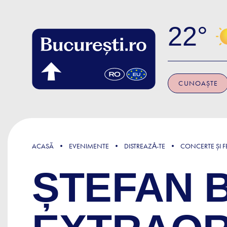
Skip to main content
22
CUNOAȘTE
ACASĂ
EVENIMENTE
DISTREAZǍ-TE
CONCERTE ȘI FE
ȘTEFAN 