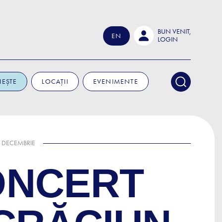
BUN VENIT,
EN
LOGIN
IEȘTE
LOCAȚII
EVENIMENTE
6 DECEMBRIE
ONCERT