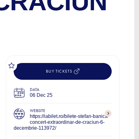
CRĂCIUN
BUY TICKETS
DATA
06 Dec 25
WEBSITE
https://iabilet.ro/bilete-stefan-banica-
concert-extraordinar-de-craciun-6-
decembrie-113972/