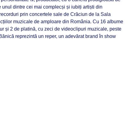
nul dintre cei mai complecși și iubiți artiști din
recorduri prin concertele sale de Crăciun de la Sala
ducțiilor muzicale de amploare din România. Cu 16 albume
ur și 2 de platină, cu zeci de videoclipuri muzicale, peste
an Bănică reprezintă un reper, un adevărat brand în show