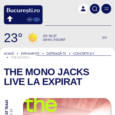
Skip to main content
23
JOI
06:37
EN
SENIN, ÎNSORIT
ACASĂ
EVENIMENTE
DISTREAZǍ-TE
CONCERTE ȘI FESTIVALURI
THE MONO JACKS LIVE LA EXPIRAT
THE MONO JACKS
LIVE LA EXPIRAT