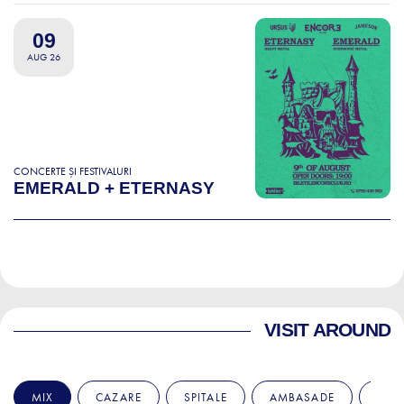
09
AUG 26
CONCERTE ȘI FESTIVALURI
EMERALD + ETERNASY
VISIT AROUND
MIX
CAZARE
SPITALE
AMBASADE
EDU