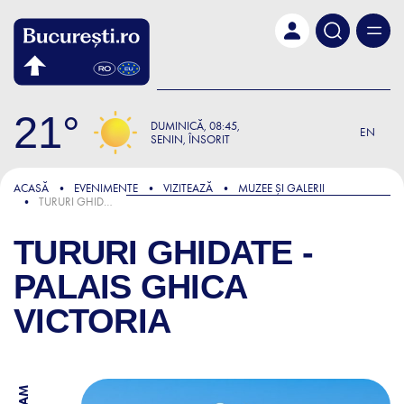
Skip to main content
21
DUMINICĂ
08:45
EN
SENIN, ÎNSORIT
ACASĂ
EVENIMENTE
VIZITEAZĂ
MUZEE ȘI GALERII
TURURI GHIDATE - PALAIS GHICA VICTORIA
TURURI GHIDATE -
PALAIS GHICA
VICTORIA