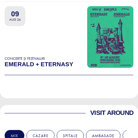
09
AUG 26
CONCERTE ȘI FESTIVALURI
EMERALD + ETERNASY
VISIT AROUND
MIX
CAZARE
SPITALE
AMBASADE
EDU