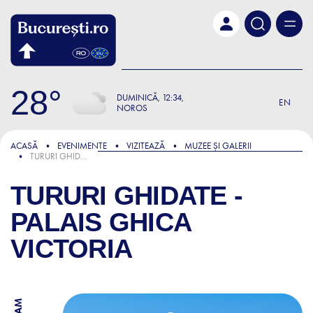
Skip to main content
28
DUMINICĂ
12:34
EN
NOROS
ACASĂ
EVENIMENTE
VIZITEAZĂ
MUZEE ȘI GALERII
TURURI GHIDATE - PALAIS GHICA VICTORIA
TURURI GHIDATE -
PALAIS GHICA
VICTORIA