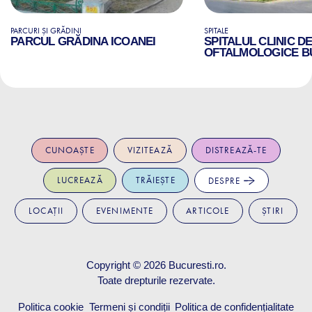
PARCURI ȘI GRĂDINI
SPITALE
PARCUL GRĂDINA ICOANEI
SPITALUL CLINIC D
OFTALMOLOGICE B
CUNOAȘTE
VIZITEAZĂ
DISTREAZĂ-TE
LUCREAZĂ
TRĂIEȘTE
DESPRE
LOCAȚII
EVENIMENTE
ARTICOLE
ȘTIRI
Copyright © 2026
Bucuresti.ro
.
Toate drepturile rezervate.
Politica cookie
Termeni și condiții
Politica de confidențialitate