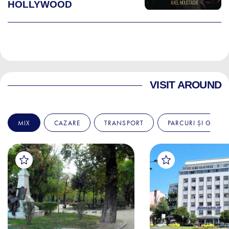
HOLLYWOOD
VISIT AROUND
MIX
CAZARE
TRANSPORT
PARCURI ȘI GRĂDI