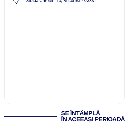
Strada Caroteni 13, București 023831
SE ÎNTÂMPLĂ
ÎN ACEEAȘI PERIOADĂ