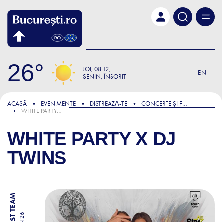
Skip to main content
26
JOI
08:12
EN
SENIN, ÎNSORIT
ACASĂ
EVENIMENTE
DISTREAZǍ-TE
CONCERTE ȘI FESTIVALURI
WHITE PARTY X DJ TWINS
WHITE PARTY X DJ
TWINS