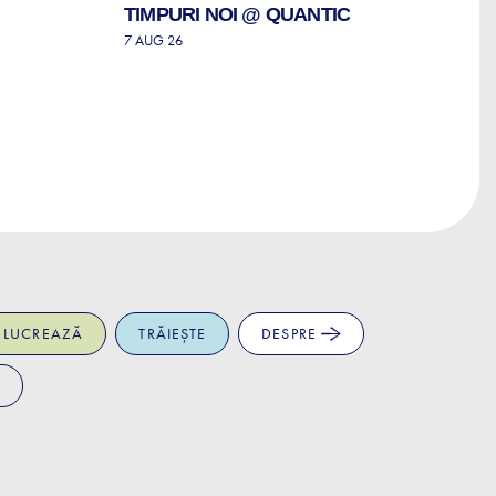
TIMPURI NOI @ QUANTIC
S
T
7 AUG 26
P
7 
LUCREAZĂ
TRĂIEȘTE
DESPRE