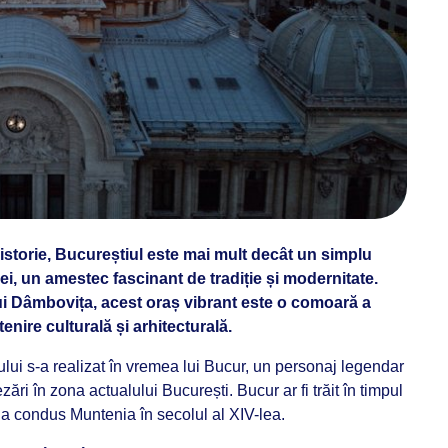
istorie, Bucureștiul este mai mult decât un simplu
iei, un amestec fascinant de tradiție și modernitate.
ului Dâmbovița, acest oraș vibrant este o comoară a
nire culturală și arhitecturală.
lui s-a realizat în vremea lui Bucur, un personaj legendar
zări în zona actualului București. Bucur ar fi trăit în timpul
e a condus Muntenia în secolul al XIV-lea.