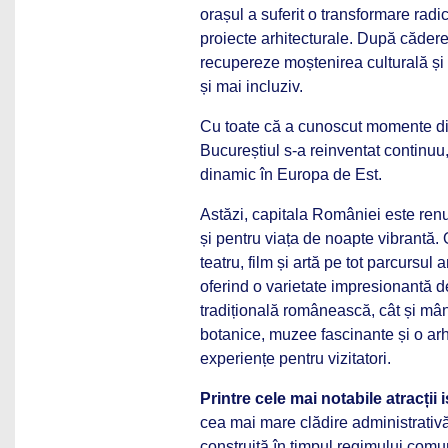
orașul a suferit o transformare radi
proiecte arhitecturale. După cădere
recupereze moștenirea culturală și 
și mai incluziv.
Cu toate că a cunoscut momente dif
Bucureștiul s-a reinventat continuu
dinamic în Europa de Est.
Astăzi, capitala României este renu
și pentru viața de noapte vibrantă.
teatru, film și artă pe tot parcursu
oferind o varietate impresionantă de
tradițională românească, cât și mân
botanice, muzee fascinante și o arh
experiențe pentru vizitatori.
Printre cele mai notabile atracții 
cea mai mare clădire administrativă
construită în timpul regimului comu