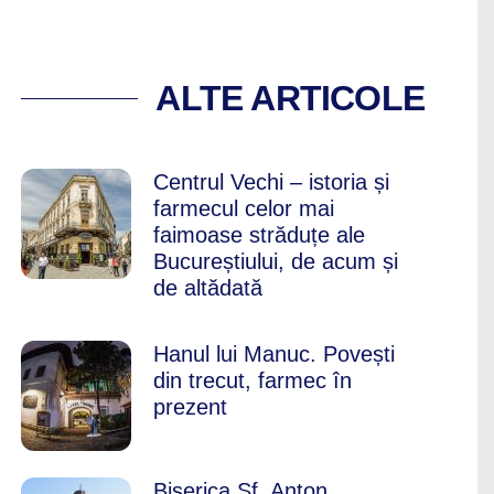
PENTRU A VIZITA C
ALTE ARTICOLE
Centrul Vechi – istoria și
farmecul celor mai
faimoase străduțe ale
Bucureștiului, de acum și
de altădată
Hanul lui Manuc. Povești
din trecut, farmec în
prezent
Biserica Sf. Anton.