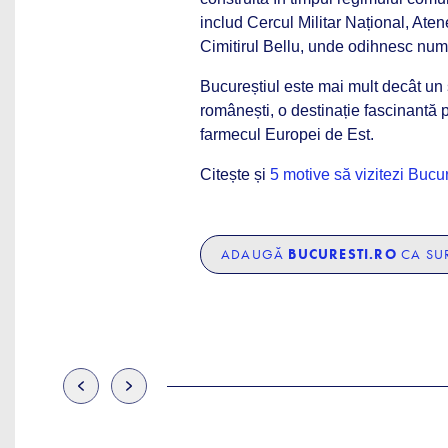
includ Cercul Militar Național, At
Cimitirul Bellu, unde odihnesc nume
Bucureștiul este mai mult decât un s
românești, o destinație fascinantă 
farmecul Europei de Est.
Citește și
5 motive să vizitezi Bucur
ADAUGĂ
BUCURESTI.RO
CA SUR