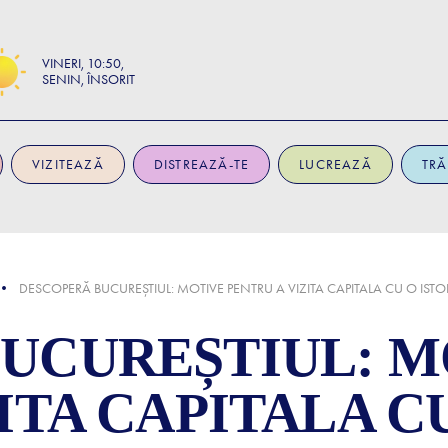
VINERI
10:50
SENIN, ÎNSORIT
VIZITEAZĂ
DISTREAZĂ-TE
LUCREAZĂ
TRĂ
DESCOPERĂ BUCUREȘTIUL: MOTIVE PENTRU A VIZITA CAPITALA CU O ISTOR
UCUREȘTIUL: M
ITA CAPITALA C