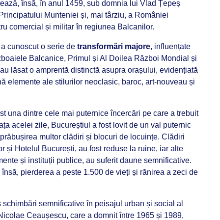
tează, însă, în anul 1459, sub domnia lui Vlad Țepeș
a Principatului Munteniei și, mai târziu, a României
u comercial și militar în regiunea Balcanilor.
l a cunoscut o serie de
transformări majore
, influențate
oaiele Balcanice, Primul și Al Doilea Război Mondial și
u lăsat o amprentă distinctă asupra orașului, evidențiată
nă elemente ale stilurilor neoclasic, baroc, art-nouveau și
st una dintre cele mai puternice încercări pe care a trebuit
a acelei zile, Bucureștiul a fost lovit de un val puternic
ăbușirea multor clădiri și blocuri de locuințe. Clădiri
 și Hotelul București, au fost reduse la ruine, iar alte
mente și instituții publice, au suferit daune semnificative.
, însă, pierderea a peste 1.500 de vieți și rănirea a zeci de
schimbări semnificative în peisajul urban și social al
Nicolae Ceaușescu, care a domnit între 1965 și 1989,