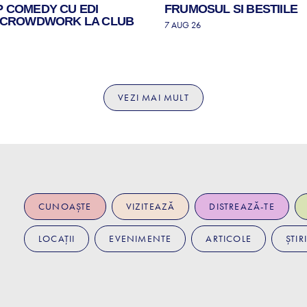
P COMEDY CU EDI
FRUMOSUL SI BESTIILE
| CROWDWORK LA CLUB
7 AUG 26
VEZI MAI MULT
CUNOAȘTE
VIZITEAZĂ
DISTREAZĂ-TE
LOCAȚII
EVENIMENTE
ARTICOLE
ȘTIRI