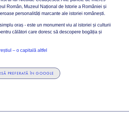
eneul Român, Muzeul Național de Istorie a României și
roase personalități marcante ale istoriei românești.
implu oraș - este un monument viu al istoriei și culturii
pentru călători care doresc să descopere bogăția și
eștiul – o capitală altfel
SĂ PREFERATĂ ÎN GOOGLE