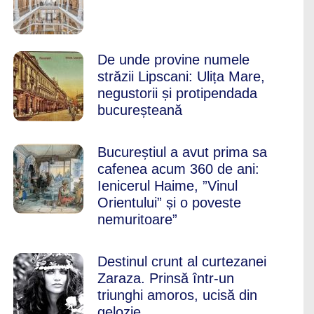
De unde provine numele
străzii Lipscani: Ulița Mare,
negustorii și protipendada
bucureșteană
Bucureștiul a avut prima sa
cafenea acum 360 de ani:
Ienicerul Haime, ”Vinul
Orientului” și o poveste
nemuritoare”
Destinul crunt al curtezanei
Zaraza. Prinsă într-un
triunghi amoros, ucisă din
gelozie