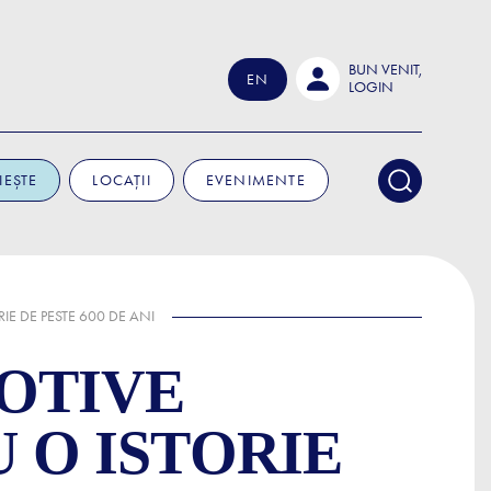
BUN VENIT,
EN
LOGIN
IEȘTE
LOCAȚII
EVENIMENTE
IE DE PESTE 600 DE ANI
OTIVE
U O ISTORIE