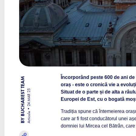
Încorporând peste 600 de ani de 
BY BUCHAREST TEAM
oraș - este o cronică vie a evoluț
24 MAR 25
Situat de o parte și de alta a râ
Europei de Est, cu o bogată moște
Tradiția spune că întemeierea orașu
Articole
care ar fi fost conducătorul unei așe
domniei lui Mircea cel Bătrân, car