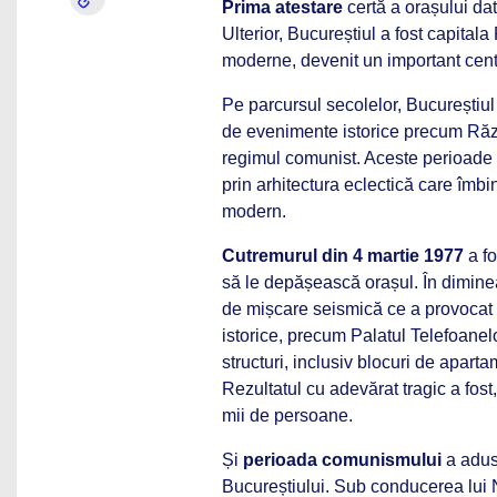
Prima atestare
certă a orașului da
Ulterior, Bucureștiul a fost capital
moderne, devenit un important centr
Pe parcursul secolelor, Bucureștiu
de evenimente istorice precum Răzb
regimul comunist. Aceste perioade a
prin arhitectura eclectică care îmbi
modern.
Cutremurul din 4 martie 1977
a fo
să le depășească orașul. În dimineaț
de mișcare seismică ce a provocat pr
istorice, precum Palatul Telefoanelor
structuri, inclusiv blocuri de aparta
Rezultatul cu adevărat tragic a fost
mii de persoane.
Și
perioada comunismului
a adus 
Bucureștiului. Sub conducerea lui 