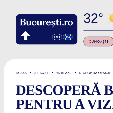
Skip to main content
32
CUNOAȘTE
FOCUS
ACASĂ
ARTICOLE
VIZITEAZĂ
DESCOPERA ORASUL
DESCOPERĂ B
PENTRU A VIZ