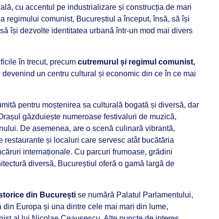
cală, cu accentul pe industrializare și construcția de mari
a regimului comunist, Bucureștiul a început, însă, să își
să își dezvolte identitatea urbană într-un mod mai divers
icile în trecut, precum
cutremurul și regimul comunist,
, devenind un centru cultural și economic din ce în ce mai
mită pentru moștenirea sa culturală bogată și diversă, dar
 Orașul găzduiește numeroase festivaluri de muzică,
l anului. De asemenea, are o scenă culinară vibrantă,
 restaurante și localuri care servesc atât bucătăria
căruri internaționale. Cu parcuri frumoase, grădini
itectură diversă, Bucureștiul oferă o gamă largă de
istorice din București
se numără Palatul Parlamentului,
 din Europa și una dintre cele mai mari din lume,
nist al lui Nicolae Ceaușescu. Alte puncte de interes