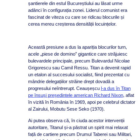
șantierele din estul Bucureștiului au lăsat urme
adânci în configurația zonei. Liderul comunist era
fascinat de viteza cu care se ridicau blocurile și
cerea mereu creșterea densității locuințelor.
Această presiune a dus la apariția blocurilor turn,
acele „piese de domino” gigantice care străjuiesc
bulevardele principale, precum Bulevardul Nicolae
Grigorescu sau Camil Ressu. Titan a devenit rapid
un etalon al succesului socialist, fiind prezentat cu
mândrie delegațiilor străine drept dovadă a
progresului neîntrerupt. Ceaușeșcu
l-a dus în Titan
pe însuși președintele american Richard Nixon
, aflat
în vizită în România în 1969, apoi pe celebrul dictator
al Zairului, Mobutu Sese Seko (1970).
Ai putea observa că, în ciuda acestor intervenții
autoritare, Titanul și-a păstrat un spirit mai relaxat
față de cartiere precum Drumul Taberei sau Militari,