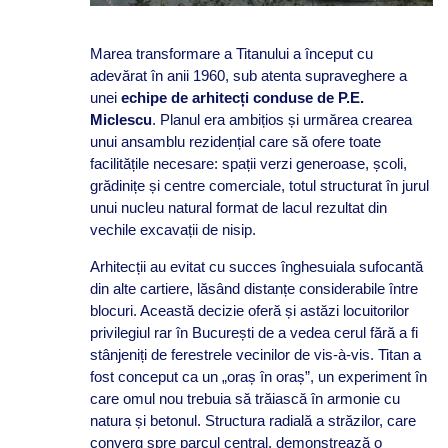
Marea transformare a Titanului a început cu
adevărat în anii 1960, sub atenta supraveghere a
unei
echipe de arhitecți conduse de P.E.
Miclescu
. Planul era ambițios și urmărea crearea
unui ansamblu rezidențial care să ofere toate
facilitățile necesare: spații verzi generoase, școli,
grădinițe și centre comerciale, totul structurat în jurul
unui nucleu natural format de lacul rezultat din
vechile excavații de nisip.
Arhitecții au evitat cu succes înghesuiala sufocantă
din alte cartiere, lăsând distanțe considerabile între
blocuri. Această decizie oferă și astăzi locuitorilor
privilegiul rar în București de a vedea cerul fără a fi
stânjeniți de ferestrele vecinilor de vis-à-vis. Titan a
fost conceput ca un „oraș în oraș”, un experiment în
care omul nou trebuia să trăiască în armonie cu
natura și betonul. Structura radială a străzilor, care
converg spre parcul central, demonstrează o