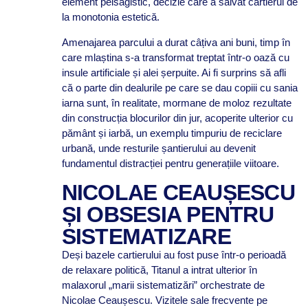
element peisagistic, decizie care a salvat cartierul de
la monotonia estetică.
Amenajarea parcului a durat câțiva ani buni, timp în
care mlaștina s-a transformat treptat într-o oază cu
insule artificiale și alei șerpuite. Ai fi surprins să afli
că o parte din dealurile pe care se dau copiii cu sania
iarna sunt, în realitate, mormane de moloz rezultate
din construcția blocurilor din jur, acoperite ulterior cu
pământ și iarbă, un exemplu timpuriu de reciclare
urbană, unde resturile șantierului au devenit
fundamentul distracției pentru generațiile viitoare.
NICOLAE CEAUȘESCU
ȘI OBSESIA PENTRU
SISTEMATIZARE
Deși bazele cartierului au fost puse într-o perioadă
de relaxare politică, Titanul a intrat ulterior în
malaxorul „marii sistematizări” orchestrate de
Nicolae Ceaușescu. Vizitele sale frecvente pe