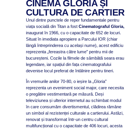
CINEMA GLORIA ȘI
CULTURA DE CARTIER
Unul dintre punctele de reper fundamentale pentru
viața socială din Titan a fost
Cinematograful Gloria,
inaugurat în 1966, cu o capacitate de 652 de locuri.
Situat în imediata apropiere a Parcului IOR (chiar
lângă întreprinderea cu același nume), acest edificiu
reprezenta „fereastra către lume” pentru mii de
bucureșteni. Cozile la filmele de sâmbătă seara erau
legendare, iar spațiul din fața cinematografului
devenise locul preferat de întâlnire pentru tineri.
În vremurile anilor 70-80, o ieșire la „Gloria”
reprezenta un eveniment social major, care necesita
o pregătire vestimentară pe măsură. Deși
televiziunea și ulterior internetul au schimbat modul
în care consumăm divertismentul, clădirea rămâne
un simbol al rezistenței culturale a cartierului. Astăzi,
renovat și transformat într-un centru cultural
multifuncțional cu o capacitate de 406 locuri, acesta