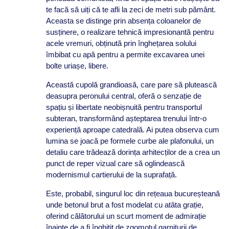
te facă să uiți că te afli la zeci de metri sub pământ.
Aceasta se distinge prin absența coloanelor de
susținere, o realizare tehnică impresionantă pentru
acele vremuri, obținută prin înghețarea solului
îmbibat cu apă pentru a permite excavarea unei
bolte uriașe, libere.
Această cupolă grandioasă, care pare să plutească
deasupra peronului central, oferă o senzație de
spațiu și libertate neobișnuită pentru transportul
subteran, transformând așteptarea trenului într-o
experiență aproape catedrală. Ai putea observa cum
lumina se joacă pe formele curbe ale plafonului, un
detaliu care trădează dorința arhitecților de a crea un
punct de reper vizual care să oglindească
modernismul cartierului de la suprafață.
Este, probabil, singurul loc din rețeaua bucureșteană
unde betonul brut a fost modelat cu atâta grație,
oferind călătorului un scurt moment de admirație
înainte de a fi înghițit de zgomotul garniturii de