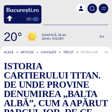
Skip to main content
20
DUMINICĂ
06:44
EN
SENIN, ÎNSORIT
FOCUS
ACASĂ
ARTICOLE
CUNOAȘTE
TRECUT
ISTORIA CARTIERULUI TITAN. DE UNDE PROVINE DENUMIREA „BALTA ALBĂ”, CUM A APĂRUT PARCUL IOR, DE CE METROUL I-A REDEFINIT EXISTENȚA
ISTORIA
CARTIERULUI TITAN.
DE UNDE PROVINE
DENUMIREA „BALTA
ALBĂ”, CUM A APĂRUT