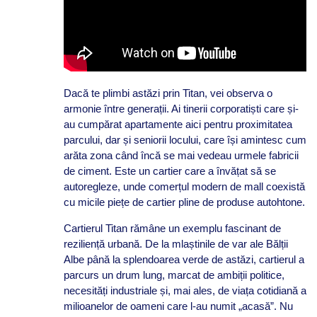
Dacă te plimbi astăzi prin Titan, vei observa o
armonie între generații. Ai tinerii corporatiști care și-
au cumpărat apartamente aici pentru proximitatea
parcului, dar și seniorii locului, care își amintesc cum
arăta zona când încă se mai vedeau urmele fabricii
de ciment. Este un cartier care a învățat să se
autoregleze, unde comerțul modern de mall coexistă
cu micile piețe de cartier pline de produse autohtone.
Cartierul Titan rămâne un exemplu fascinant de
reziliență urbană. De la mlaștinile de var ale Bălții
Albe până la splendoarea verde de astăzi, cartierul a
parcurs un drum lung, marcat de ambiții politice,
necesități industriale și, mai ales, de viața cotidiană a
milioanelor de oameni care l-au numit „acasă”. Nu