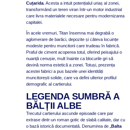
Cuțarida
. Acesta a intuit potențialul uriaș al zonei,
transformând un teren viran într-un motor industrial
care livra materialele necesare pentru modernizarea
capitalei.
În acele vremuri, Titan însemna mai degrabă o
aglomerare de barăci, depozite și câteva locuințe
modeste pentru muncitorii care trudeau în fabrică.
Praful de ciment acoperea totul, oferind peisajului o
nuanță cenușie, mult înainte ca blocurile gri să
devină norma estetică a zonei. Totuși, prezența
acestei fabrici a pus bazele unei identități
muncitorești solide, care va defini ulterior profilul
demografic al cartierului.
LEGENDA SUMBRĂ A
BĂLȚII ALBE
Trecutul cartierului ascunde episoade care par
extrase dintr-un roman gotic de slabă calitate, dar cu
o bază istorică documentată. Denumirea de „
Balta