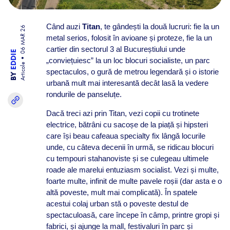
Când auzi
Titan
, te gândești la două lucruri: fie la un
06 MAR 26
metal serios, folosit în avioane și proteze, fie la un
cartier din sectorul 3 al Bucureștiului unde
EDDIE
„conviețuiesc” la un loc blocuri socialiste, un parc
Articole
spectaculos, o gură de metrou legendară și o istorie
BY
urbană mult mai interesantă decât lasă la vedere
rondurile de panseluțe.
Dacă treci azi prin Titan, vezi copii cu trotinete
electrice, bătrâni cu sacoșe de la piață și hipsteri
care își beau cafeaua specialty fix lângă locurile
unde, cu câteva decenii în urmă, se ridicau blocuri
cu tempouri stahanoviste și se culegeau ultimele
roade ale marelui entuziasm socialist. Vezi și multe,
foarte multe, infinit de multe pavele roșii (dar asta e o
altă poveste, mult mai complicată). În spatele
acestui colaj urban stă o poveste destul de
spectaculoasă, care începe în câmp, printre gropi și
fabrici, și ajunge la mall, festivaluri în parc și