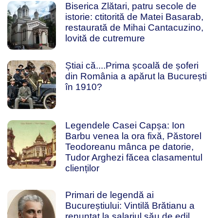
Biserica Zlătari, patru secole de
istorie: ctitorită de Matei Basarab,
restaurată de Mihai Cantacuzino,
lovită de cutremure
Știai că....Prima școală de șoferi
din România a apărut la București
în 1910?
Legendele Casei Capșa: Ion
Barbu venea la ora fixă, Păstorel
Teodoreanu mânca pe datorie,
Tudor Arghezi făcea clasamentul
clienților
Primari de legendă ai
Bucureștiului: Vintilă Brătianu a
renunțat la salariul său de edil