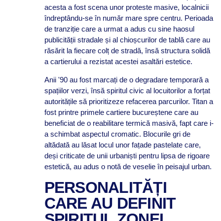
acesta a fost scena unor proteste masive, localnicii
îndreptându-se în număr mare spre centru. Perioada
de tranziție care a urmat a adus cu sine haosul
publicității stradale și al chioșcurilor de tablă care au
răsărit la fiecare colț de stradă, însă structura solidă
a cartierului a rezistat acestei asaltări estetice.
Anii '90 au fost marcați de o degradare temporară a
spațiilor verzi, însă spiritul civic al locuitorilor a forțat
autoritățile să prioritizeze refacerea parcurilor. Titan a
fost printre primele cartiere bucureștene care au
beneficiat de o reabilitare termică masivă, fapt care i-
a schimbat aspectul cromatic. Blocurile gri de
altădată au lăsat locul unor fațade pastelate care,
deși criticate de unii urbaniști pentru lipsa de rigoare
estetică, au adus o notă de veselie în peisajul urban.
PERSONALITĂȚI
CARE AU DEFINIT
SPIRITUL ZONEI