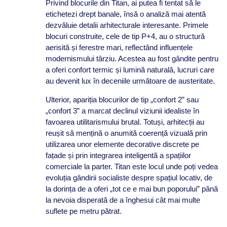
Privind blocurile din Titan, ai putea fi tentat să le
etichetezi drept banale, însă o analiză mai atentă
dezvăluie detalii arhitecturale interesante. Primele
blocuri construite, cele de tip P+4, au o structură
aerisită și ferestre mari, reflectând influențele
modernismului târziu. Acestea au fost gândite pentru
a oferi confort termic și lumină naturală, lucruri care
au devenit lux în deceniile următoare de austeritate.
Ulterior, apariția blocurilor de tip „confort 2” sau
„confort 3” a marcat declinul viziunii idealiste în
favoarea utilitarismului brutal. Totuși, arhitecții au
reușit să mențină o anumită coerență vizuală prin
utilizarea unor elemente decorative discrete pe
fațade și prin integrarea inteligentă a spațiilor
comerciale la parter. Titan este locul unde poți vedea
evoluția gândirii socialiste despre spațiul locativ, de
la dorința de a oferi „tot ce e mai bun poporului” până
la nevoia disperată de a înghesui cât mai multe
suflete pe metru pătrat.