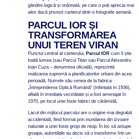
gândire logică și ordonată, pe care o poți aprecia mai
ales dacă privești cartierul dintr-o fotografie aeriană.
PARCUL IOR ȘI
TRANSFORMAREA
UNUI TEREN VIRAN
Punctul central al cartierului,
Parcul IOR
cum îl știe
toată lumea (sau Parcul Titan sau Parcul Alexandru
Ioan Cuza – denumirea oficială), reprezintă
realizarea supremă a planificatorilor urbani din acea
perioadă. Numele său venea de la fabrica
„Întreprinderea Optică Română” (înființată în 1936),
aflată în imediata vecinătate și a fost amenajat în
1970, pe locul unei foste fabrici de cărămidă.
Lacul din mijlocul parcului are o origine mai degrabă
accidentală, fiind format prin inundarea din izvoare
naturale a unei foste gropi de nisip. În loc să astupe
groapa, autoritățile au decis să o transforme într-un