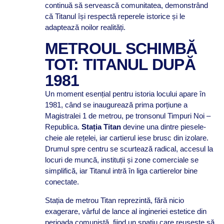
continuă să servească comunitatea, demonstrând
că Titanul își respectă reperele istorice și le
adaptează noilor realități.
METROUL SCHIMBĂ
TOT: TITANUL DUPĂ
1981
Un moment esențial pentru istoria locului apare în
1981, când se inaugurează prima porțiune a
Magistralei 1 de metrou, pe tronsonul Timpuri Noi –
Republica.
Stația Titan
devine una dintre piesele-
cheie ale rețelei, iar cartierul iese brusc din izolare.
Drumul spre centru se scurtează radical, accesul la
locuri de muncă, instituții și zone comerciale se
simplifică, iar Titanul intră în liga cartierelor bine
conectate.
Stația de metrou Titan reprezintă, fără nicio
exagerare, vârful de lance al ingineriei estetice din
perioada comunistă, fiind un spațiu care reușește să