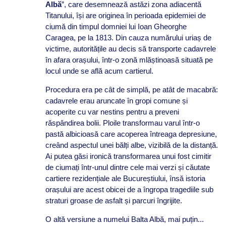
Albă
”, care desemnează astăzi zona adiacentă
Titanului, își are originea în perioada epidemiei de
ciumă din timpul domniei lui Ioan Gheorghe
Caragea, pe la 1813. Din cauza numărului uriaș de
victime, autoritățile au decis să transporte cadavrele
în afara orașului, într-o zonă mlăștinoasă situată pe
locul unde se află acum cartierul.
Procedura era pe cât de simplă, pe atât de macabră:
cadavrele erau aruncate în gropi comune și
acoperite cu var nestins pentru a preveni
răspândirea bolii. Ploile transformau varul într-o
pastă albicioasă care acoperea întreaga depresiune,
creând aspectul unei bălți albe, vizibilă de la distanță.
Ai putea găsi ironică transformarea unui fost cimitir
de ciumați într-unul dintre cele mai verzi și căutate
cartiere rezidențiale ale Bucureștiului, însă istoria
orașului are acest obicei de a îngropa tragediile sub
straturi groase de asfalt și parcuri îngrijite.
O altă versiune a numelui Balta Albă, mai puțin...