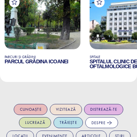
PARCURI ȘI GRĂDINI
SPITALE
PARCUL GRĂDINA ICOANEI
SPITALUL CLINIC D
OFTALMOLOGICE B
CUNOAȘTE
VIZITEAZĂ
DISTREAZĂ-TE
LUCREAZĂ
TRĂIEȘTE
DESPRE
LOCAȚII
EVENIMENTE
ARTICOLE
ȘTIRI