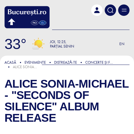
Skip to main content
33
JOI
12:25
EN
PARȚIAL SENIN
ACASĂ
EVENIMENTE
DISTREAZǍ-TE
CONCERTE ȘI FESTIVALURI
ALICE SONIA-MICHAEL - "SECONDS OF SILENCE" ALBUM RELEASE
ALICE SONIA-MICHAEL
- "SECONDS OF
SILENCE" ALBUM
RELEASE