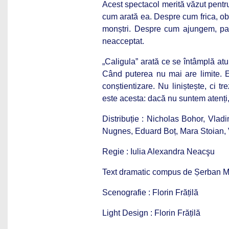
Acest spectacol merită văzut pentr
cum arată ea. Despre cum frica, obo
monștri. Despre cum ajungem, pa
neacceptat.
„Caligula” arată ce se întâmplă at
Când puterea nu mai are limite. E
conștientizare. Nu liniștește, ci t
este acesta: dacă nu suntem atenți,
Distribuție : Nicholas Bohor, Vlad
Nugnes, Eduard Boț, Mara Stoian, 
Regie : Iulia Alexandra Neacşu
Text dramatic compus de Șerban M
Scenografie : Florin Frățilă
Light Design : Florin Frățilă