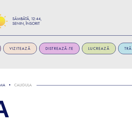
SÂMBĂTĂ
12:44
SENIN, ÎNSORIT
VIZITEAZĂ
DISTREAZĂ-TE
LUCREAZĂ
TRĂ
EMA
CALIGULA
A