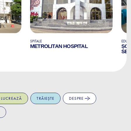
SPITALE
EDUCA
METROLITAN HOSPITAL
ȘCO
SED
LUCREAZĂ
TRĂIEȘTE
DESPRE