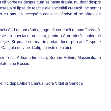
u că vorbește despre cum se naște tirania, nu doar despre
seala și lipsa de reacție ale societății creează loc pentru
s cu pas, să acceptăm ceea ce cândva ni se părea de
unci când un om rănit ajunge să conducă o lume întreagă.
ste un spectacol necesar, pentru că nu oferă confort, ci
rezește. Și poate cel mai important lucru pe care îl spune
 Caligula nu vine. Caligula este deja aici.
imir Țeca, Adriana Irimescu, Şerban Melnic, Massimiliano
Valentina Kocsis
elnic după Albert Camus, Gore Vidal și Seneca