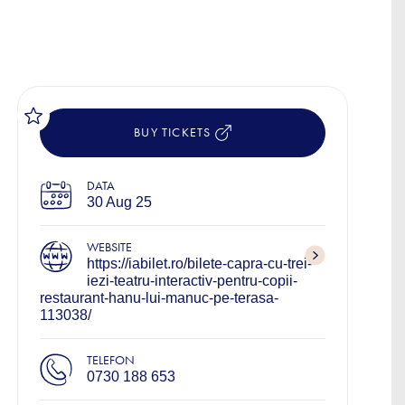
BUY TICKETS
DATA
30 Aug 25
WEBSITE
https://iabilet.ro/bilete-capra-cu-trei-
iezi-teatru-interactiv-pentru-copii-
restaurant-hanu-lui-manuc-pe-terasa-
113038/
TELEFON
0730 188 653