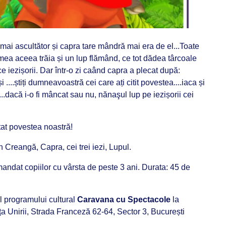
 mai ascultător și capra tare mândră mai era de el...Toate
ea aceea trăia și un lup flămând, ce tot dădea târcoale
 iezișorii. Dar într-o zi caând capra a plecat după:
 ....știți dumneavoastră cei care ați citit povestea....iaca și
i...dacă i-o fi mâncat sau nu, nănaşul lup pe iezișorii cei
tat povestea noastră!
n Creangă, Capra, cei trei iezi, Lupul.
mandat copiilor cu vârsta de peste 3 ani. Durata: 45 de
l programului cultural
Caravana cu Spectacole
la
ța Unirii, Strada Franceză 62-64, Sector 3, București