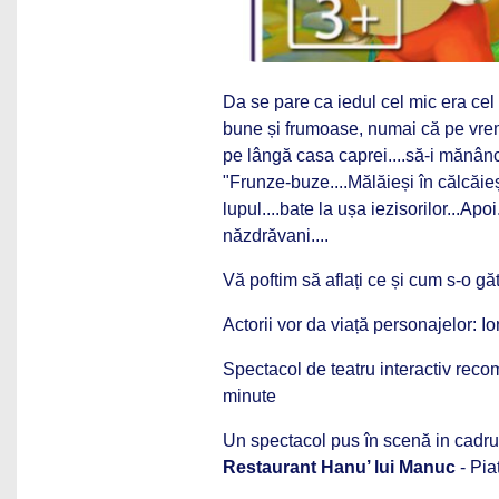
Da se pare ca iedul cel mic era cel
bune și frumoase, numai că pe vrem
pe lângă casa caprei....să-i mănânce
"Frunze-buze....Mălăieși în călcăieși
lupul....bate la ușa iezisorilor...Apo
năzdrăvani....
Vă poftim să aflați ce și cum s-o gă
Actorii vor da viață personajelor: Io
Spectacol de teatru interactiv reco
minute
Un spectacol pus în scenă in cadru
Restaurant Hanu’ lui Manuc
- Pia