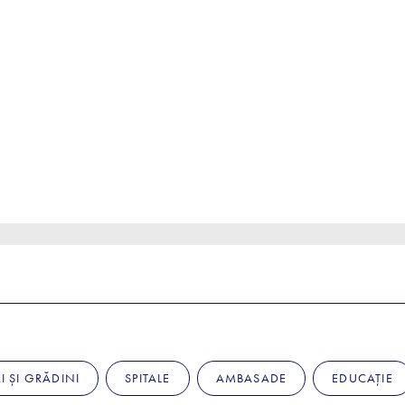
I ȘI GRĂDINI
SPITALE
AMBASADE
EDUCAȚIE