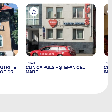
SPITALE
SPITA
NUTRIȚIE
CLINICA PULS – ȘTEFAN CEL
CEN
OF. DR.
MARE
INT