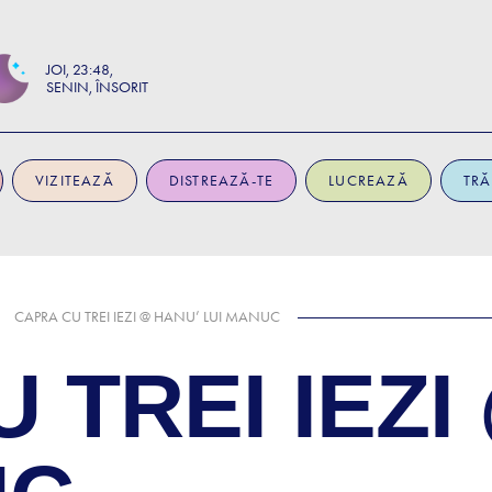
JOI
23:48
SENIN, ÎNSORIT
VIZITEAZĂ
DISTREAZĂ-TE
LUCREAZĂ
TRĂ
CAPRA CU TREI IEZI @ HANU’ LUI MANUC
 TREI IEZI