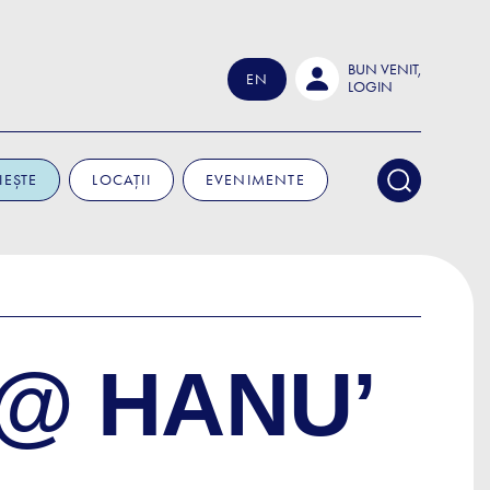
BUN VENIT,
EN
LOGIN
IEȘTE
LOCAȚII
EVENIMENTE
 @ HANU’