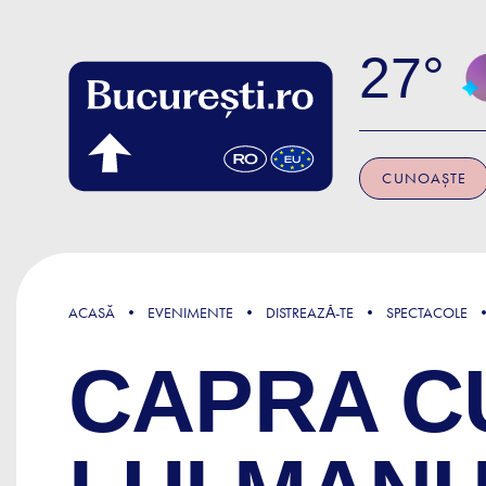
Skip to main content
27
CUNOAȘTE
ACASĂ
EVENIMENTE
DISTREAZǍ-TE
SPECTACOLE
CAPRA CU