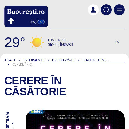
Skip to main content
29
LUNI
14:43
EN
SENIN, ÎNSORIT
ACASĂ
EVENIMENTE
DISTREAZǍ-TE
TEATRU ȘI CINEMA
CERERE ÎN CĂSĂTORIE
CERERE ÎN
CĂSĂTORIE