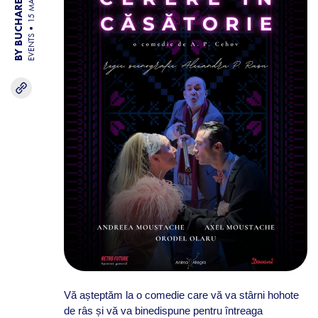
BY BUCHAREST TEAM
15 MAY 26
EVENTS
Vă așteptăm la o comedie care vă va stârni hohote
de râs și vă va binedispune pentru întreaga