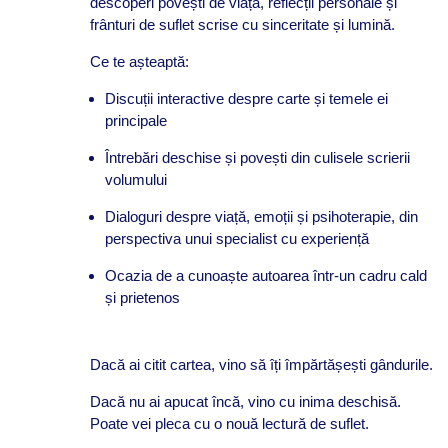
descoperi povești de viață, reflecții personale și
frânturi de suflet scrise cu sinceritate și lumină.
Ce te așteaptă:
Discuții interactive despre carte și temele ei
principale
Întrebări deschise și povești din culisele scrierii
volumului
Dialoguri despre viață, emoții și psihoterapie, din
perspectiva unui specialist cu experiență
Ocazia de a cunoaște autoarea într-un cadru cald
și prietenos
Dacă ai citit cartea, vino să îți împărtășești gândurile.
Dacă nu ai apucat încă, vino cu inima deschisă.
Poate vei pleca cu o nouă lectură de suflet.