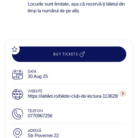
Locurile sunt limitate, așa că rezervă-ți biletul din
timp la numărul de pe afiș
BUY TICKETS
DATA
30 Aug 25
WEBSITE
https://iabilet.ro/bilete-club-de-lectura-113628/
TELEFON
0770967256
ADRESĂ
Str Povernei 22