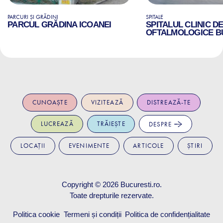
PARCURI ȘI GRĂDINI
SPITALE
PARCUL GRĂDINA ICOANEI
SPITALUL CLINIC D
OFTALMOLOGICE B
CUNOAȘTE
VIZITEAZĂ
DISTREAZĂ-TE
LUCREAZĂ
TRĂIEȘTE
DESPRE
LOCAȚII
EVENIMENTE
ARTICOLE
ȘTIRI
Copyright © 2026
Bucuresti.ro
.
Toate drepturile rezervate.
Politica cookie
Termeni și condiții
Politica de confidențialitate