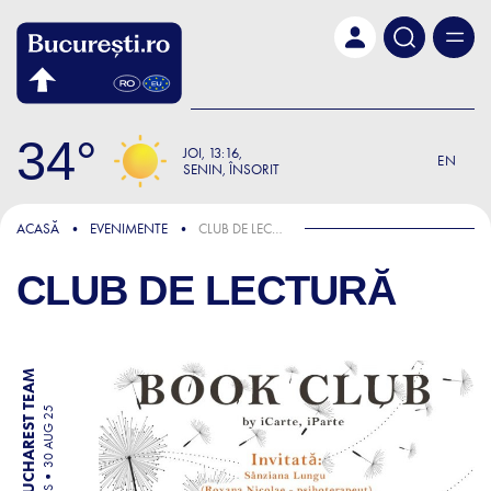
Skip to main content
34
JOI
13:16
EN
SENIN, ÎNSORIT
ACASĂ
EVENIMENTE
CLUB DE LECTURĂ
CLUB DE LECTURĂ
BY BUCHAREST TEAM
30 AUG 25