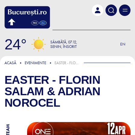
Skip to main content
24
SÂMBĂTĂ
07:12
EN
SENIN, ÎNSORIT
ACASĂ
EVENIMENTE
EASTER - FLORIN SALAM & ADRIAN NOROCEL
EASTER - FLORIN
SALAM & ADRIAN
NOROCEL