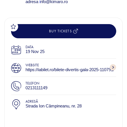
adresa
i
nfo@kimaro.ro
BUY TICKETS
DATA
19 Nov 25
WEBSITE
https://iabilet.ro/bilete-divertis-gala-2025-110791/
TELEFON
0213111149
ADRESĂ
Strada Ion Câmpineanu, nr. 28