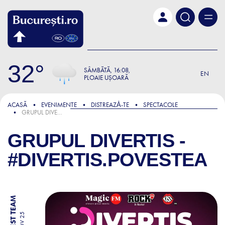
Skip to main content
32
SÂMBĂTĂ
16:08
EN
PLOAIE UȘOARĂ
ACASĂ
EVENIMENTE
DISTREAZǍ-TE
SPECTACOLE
GRUPUL DIVERTIS - #DIVERTIS.POVESTEA
GRUPUL DIVERTIS -
#DIVERTIS.POVESTEA