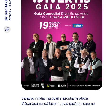
BY BUCHAREST TEAM
19 NOV 25
EVENTS
Saracia, inflația, razboiul și prostia ne atacă.
Măcar
așa
noi să facem ceva, dacă cei care ne