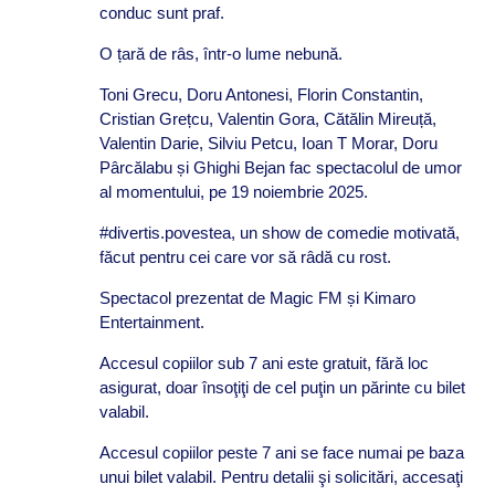
conduc sunt praf.
O țară de râs, într-o lume nebună.
Toni Grecu, Doru Antonesi, Florin Constantin,
Cristian Grețcu, Valentin Gora, Cătălin Mireuță,
Valentin Darie, Silviu Petcu, Ioan T Morar, Doru
Pârcălabu și Ghighi Bejan fac spectacolul de umor
al
momentului
,
pe 19 noiembrie
2025.
#divertis.povestea
, un show de comedie motivată,
făcut pentru
cei care vor să râdă cu rost.
Spectacol prezentat de Magic FM și Kimaro
Entertainment.
Accesul copiilor sub 7 ani este gratuit, fără loc
asigurat, doar însoţiţi de cel puţin un părinte cu bilet
valabil.
Accesul copiilor peste 7 ani se face numai pe baza
unui bilet valabil. Pentru detalii şi solicitări, accesaţi