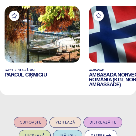
PARCURI ȘI GRĂDINI
AMBASADE
PARCUL CIȘMIGIU
AMBASADA NORVEGI
ROMÂNIA (KGL NO
AMBASSADE)
CUNOAȘTE
VIZITEAZĂ
DISTREAZĂ-TE
LUCREAZĂ
TRĂIEȘTE
DESPRE