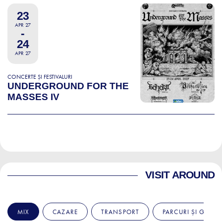
23
APR 27
-
24
APR 27
CONCERTE ȘI FESTIVALURI
UNDERGROUND FOR THE
MASSES IV
VISIT AROUND
MIX
CAZARE
TRANSPORT
PARCURI ȘI GRĂDI