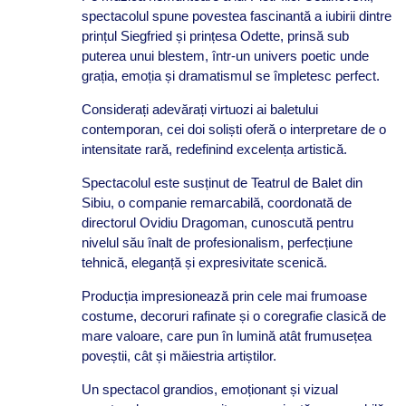
spectacolul spune povestea fascinantă a iubirii dintre
prințul Siegfried și prințesa Odette, prinsă sub
puterea unui blestem, într-un univers poetic unde
grația, emoția și dramatismul se împletesc perfect.
Considerați adevărați virtuozi ai baletului
contemporan, cei doi soliști oferă o interpretare de o
intensitate rară, redefinind excelența artistică.
Spectacolul este susținut de Teatrul de Balet din
Sibiu, o companie remarcabilă, coordonată de
directorul Ovidiu Dragoman, cunoscută pentru
nivelul său înalt de profesionalism, perfecțiune
tehnică, eleganță și expresivitate scenică.
Producția impresionează prin cele mai frumoase
costume, decoruri rafinate și o coregrafie clasică de
mare valoare, care pun în lumină atât frumusețea
poveștii, cât și măiestria artiștilor.
Un spectacol grandios, emoționant și vizual