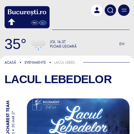
Skip to main content
35
JOI
16:37
EN
PLOAIE UȘOARĂ
ACASĂ
EVENIMENTE
LACUL LEBEDELOR
LACUL LEBEDELOR
BY BUCHAREST TEAM
30 MAR 27