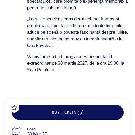
spectaculos, care promite o experiență memorabilă
pentru toți iubitorii de artă
„Lacul Lebedelor”, considerat cel mai frumos și
emblematic spectacol de balet din toate timpurile,
aduce pe scenă o poveste fascinantă despre iubire,
sacrificiu și destin, pe muzica inconfundabilă a lui
Ceaikovski.
Vă invităm să trăiți magia acestui spectacol
extraordinar pe 30 martie 2027, de la ora 19:00, la
Sala Palatului.
BUY TICKETS
DATA
30 Mar 27