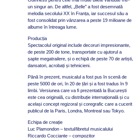
un singur an. De altfel, „Belle” a fost desemnată
melodia secolului XX în Franța, iar succesul său a
fost consolidat prin vânzarea a peste 19 milioane de
albume în întreaga lume.
Producția
Spectacolul original include decoruri impresionante,
de peste 200 de tone, transportate cu ajutorul a
șapte megatrailere, și o echipă de peste 70 de artiști,
dansatori, acrobați și tehnicieni.
Până în prezent, musicalul a fost pus în scenă de
peste 5000 de ori, în 20 de țări și a fost tradus în 9
limbi. Versiunea care va fi prezentată la București
este cea originală, cu distribuție internațională și cu
același concept regizoral și coregrafic care a cucerit
publicul de la Paris, Londra, Montreal sau Tokyo.
Echipa de creație
Luc Plamondon – textul/libretul musicalului
Riccardo Cocciante – compozitor