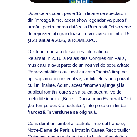
După ce a cucerit peste 15 milioane de spectatori
din întreaga lume, acest show legendar va putea fi
urmărit pentru prima dată și la București, într-o serie
de reprezentații grandioase ce vor avea loc între 15
și 20 ianuarie 2026, la ROMEXPO.
O istorie marcată de succes internațional
Relansat în 2016 la Palais des Congrès din Paris,
musicalul a avut parte de un nou val de popularitate.
Reprezentațiile s-au jucat cu casa închisă timp de
opt săptămâni consecutive, iar biletele s-au epuizat
cu luni înainte. Acum, acest fenomen ajunge și la
publicul român, care se va putea bucura live de
melodiile iconice „Belle”, „Danse mon Esmeralda” și
„Le Temps des Cathédrales”, interpretate în limba
franceză, în versiunea sa originală.
Considerat un simbol al teatrului muzical francez,
Notre-Dame de Paris a intrat în Cartea Recordurilor
Guinness pentru cele mai multe bilete vândute într-