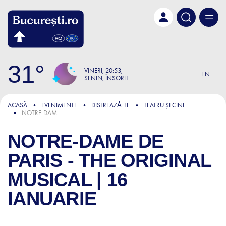
Skip to main content
31
VINERI
20:53
EN
SENIN, ÎNSORIT
ACASĂ
EVENIMENTE
DISTREAZǍ-TE
TEATRU ȘI CINEMA
NOTRE-DAME DE PARIS - THE ORIGINAL MUSICAL | 16 IANUARIE
NOTRE-DAME DE
PARIS - THE ORIGINAL
MUSICAL | 16
IANUARIE