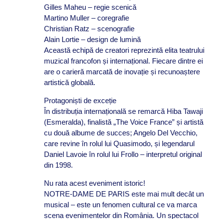
Gilles Maheu – regie scenică
Martino Muller – coregrafie
Christian Ratz – scenografie
Alain Lortie – design de lumină
Această echipă de creatori reprezintă elita teatrului
muzical francofon și internațional. Fiecare dintre ei
are o carieră marcată de inovație și recunoaștere
artistică globală.
Protagoniști de exceție
În distribuția internațională se remarcă Hiba Tawaji
(Esmeralda), finalistă „The Voice France” și artistă
cu două albume de succes; Angelo Del Vecchio,
care revine în rolul lui Quasimodo, și legendarul
Daniel Lavoie în rolul lui Frollo – interpretul original
din 1998.
Nu rata acest eveniment istoric!
NOTRE-DAME DE PARIS este mai mult decât un
musical – este un fenomen cultural ce va marca
scena evenimentelor din România. Un spectacol