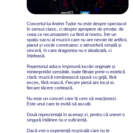
Concertul lui Andrei Tudor nu este despre spectacol
în sensul clasic, ci despre apropiere de emoție, de
ceea ce recunoaștem ca fiind al nostru. Într-un
spațiu sacru al muzicii care nu are nevoie de artificii,
pianul și vocile construiesc o atmosferă simplă și
sinceră, în care dragostea nu e idealizată, ci
înțeleasă.
Repertoriul aduce împreună lucrări originale și
reinterpretări sensibile, toate filtrate printr-o estetică
clară: muzică românească spusă cu grijă, fără
exces, fără mască. Fiecare piesă are locul ei,
fiecare tăcere contează.
Nu este un concert care îți cere să reacționezi.
Este unul care te invită să asculți.
Două reprezentații în aceeași zi, pentru că uneori o
singură întâlnire nu e suficientă.
Dacă vrei o experiență muzicală care nu te