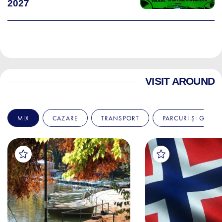
2027
VISIT AROUND
MIX
CAZARE
TRANSPORT
PARCURI ȘI GRĂDI