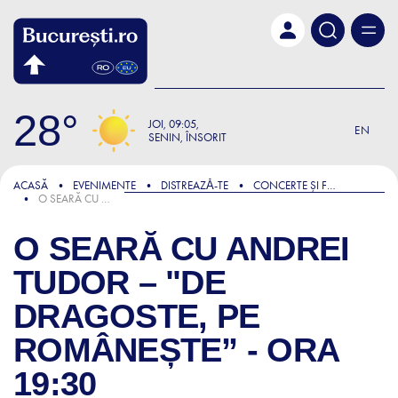
Skip to main content
28
JOI
09:05
EN
SENIN, ÎNSORIT
ACASĂ
EVENIMENTE
DISTREAZǍ-TE
CONCERTE ȘI FESTIVALURI
O SEARĂ CU ANDREI TUDOR – "DE DRAGOSTE, PE ROMÂNEȘTE” - ORA 19:30
O SEARĂ CU ANDREI
TUDOR – "DE
DRAGOSTE, PE
ROMÂNEȘTE” - ORA
19:30