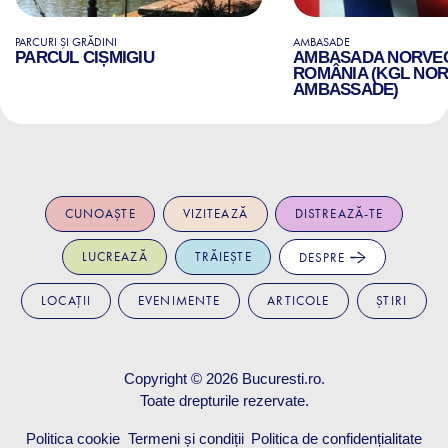
PARCURI ȘI GRĂDINI
AMBASADE
PARCUL CIȘMIGIU
AMBASADA NORVEGI
ROMÂNIA (KGL NO
AMBASSADE)
CUNOAȘTE
VIZITEAZĂ
DISTREAZĂ-TE
LUCREAZĂ
TRĂIEȘTE
DESPRE
LOCAȚII
EVENIMENTE
ARTICOLE
ȘTIRI
Copyright © 2026
Bucuresti.ro
.
Toate drepturile rezervate.
Politica cookie
Termeni și condiții
Politica de confidențialitate