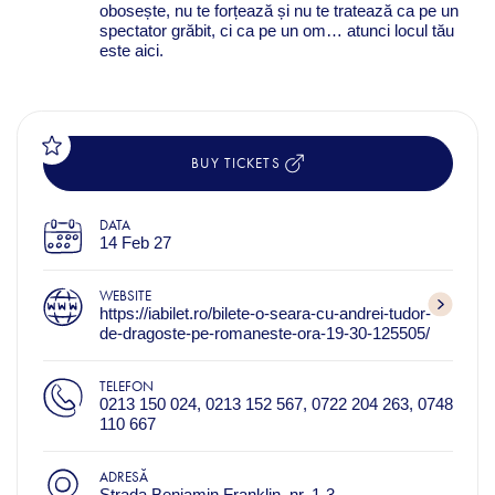
obosește, nu te forțează și nu te tratează ca pe un
spectator grăbit, ci ca pe un om… atunci locul tău
este aici.
BUY TICKETS
DATA
14 Feb 27
WEBSITE
https://iabilet.ro/bilete-o-seara-cu-andrei-tudor-
de-dragoste-pe-romaneste-ora-19-30-125505/
TELEFON
0213 150 024, 0213 152 567, 0722 204 263, 0748
110 667
ADRESĂ
Strada Benjamin Franklin, nr. 1-3