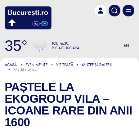
Skip to main content
35
JOI
16:30
EN
PLOAIE UȘOARĂ
ACASĂ
EVENIMENTE
VIZITEAZĂ
MUZEE ȘI GALERII
PAȘTELE LA EKOGROUP VILA – ICOANE RARE DIN ANII 1600
PAȘTELE LA
EKOGROUP VILA –
ICOANE RARE DIN ANII
1600