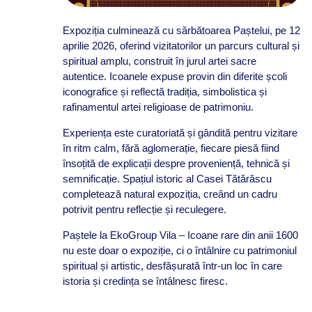
Expoziția culminează cu sărbătoarea Paștelui, pe 12
aprilie 2026, oferind vizitatorilor un parcurs cultural și
spiritual amplu, construit în jurul artei sacre
autentice. Icoanele expuse provin din diferite școli
iconografice și reflectă tradiția, simbolistica și
rafinamentul artei religioase de patrimoniu.
Experiența este curatoriată și gândită pentru vizitare
în ritm calm, fără aglomerație, fiecare piesă fiind
însoțită de explicații despre proveniență, tehnică și
semnificație. Spațiul istoric al Casei Tătărăscu
completează natural expoziția, creând un cadru
potrivit pentru reflecție și reculegere.
Paștele la EkoGroup Vila – Icoane rare din anii 1600
nu este doar o expoziție, ci o întâlnire cu patrimoniul
spiritual și artistic, desfășurată într-un loc în care
istoria și credința se întâlnesc firesc.