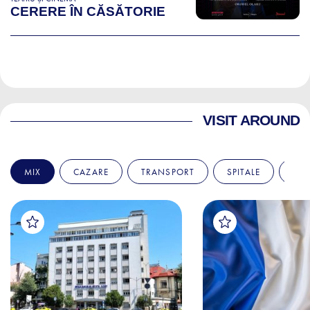
CERERE ÎN CĂSĂTORIE
VISIT AROUND
MIX
CAZARE
TRANSPORT
SPITALE
AM