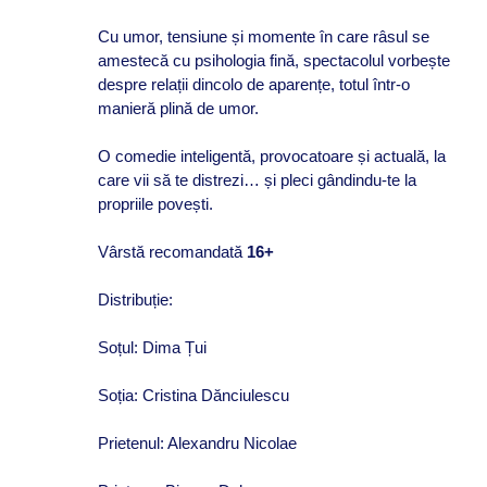
Cu umor, tensiune și momente în care râsul se
amestecă cu psihologia fină, spectacolul vorbește
despre relații dincolo de aparențe, totul într-o
manieră plină de umor.
O comedie inteligentă, provocatoare și actuală, la
care vii să te distrezi… și pleci gândindu-te la
propriile povești.
Vârstă recomandată
16+
Distribuție:
Soțul: Dima Țui
Soția: Cristina Dănciulescu
Prietenul: Alexandru Nicolae