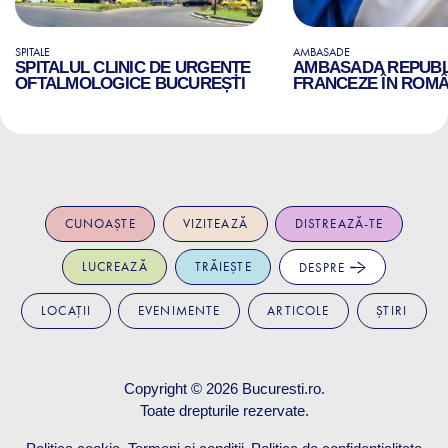
SPITALE
AMBASADE
SPITALUL CLINIC DE URGENȚE
AMBASADA REPUBLI
OFTALMOLOGICE BUCUREȘTI
FRANCEZE ÎN ROMÂ
CUNOAȘTE
VIZITEAZĂ
DISTREAZĂ-TE
LUCREAZĂ
TRĂIEȘTE
DESPRE
LOCAȚII
EVENIMENTE
ARTICOLE
ȘTIRI
Copyright © 2026
Bucuresti.ro
.
Toate drepturile rezervate.