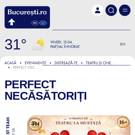
Skip to main content
31
VINERI
15:04
EN
PARȚIAL ÎNNORAT
ACASĂ
EVENIMENTE
DISTREAZǍ-TE
TEATRU ȘI CINEMA
PERFECT NECĂSĂTORIȚI
PERFECT
NECĂSĂTORIȚI