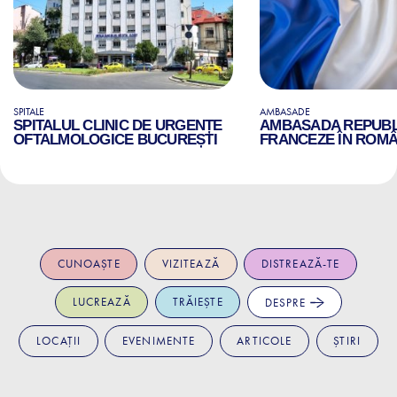
SPITALE
AMBASADE
SPITALUL CLINIC DE URGENȚE
AMBASADA REPUBLI
OFTALMOLOGICE BUCUREȘTI
FRANCEZE ÎN ROMÂ
CUNOAȘTE
VIZITEAZĂ
DISTREAZĂ-TE
LUCREAZĂ
TRĂIEȘTE
DESPRE
LOCAȚII
EVENIMENTE
ARTICOLE
ȘTIRI