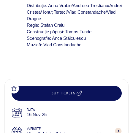
Distribuție: Arina Vrabie/Andreea Trestianu/Andrei
Cristea/ Ionuț Terteci/Vlad Constandache/Vlad
Dragne
Regie: Ștefan Craiu
Construcție păpuși: Tomos Tunde
Scenografie: Anca Stăiculescu
Muzică: Vlad Constandache
BUY TICKETS
DATA
16 Nov 25
WEBSITE