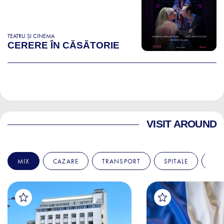
TEATRU ȘI CINEMA
CERERE ÎN CĂSĂTORIE
VISIT AROUND
MIX
CAZARE
TRANSPORT
SPITALE
AM