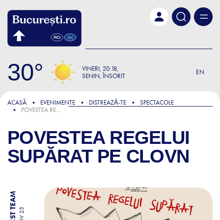
Skip to main content
30
VINERI
20:18
EN
SENIN, ÎNSORIT
ACASĂ
EVENIMENTE
DISTREAZǍ-TE
SPECTACOLE
POVESTEA REGELUI SUPĂRAT PE CLOVN
POVESTEA REGELUI
SUPĂRAT PE CLOVN