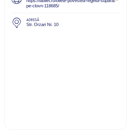
https://iabilet.ro/bilete-povestea-regelui-suparat-
pe-clovn-118685/
ADRESĂ
Str. Orzari Nr. 10