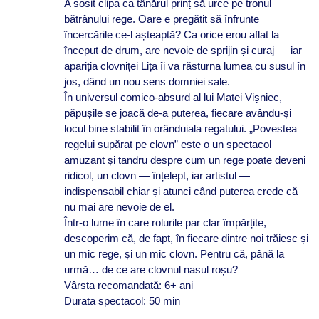
A sosit clipa ca tânărul prinț să urce pe tronul
bătrânului rege. Oare e pregătit să înfrunte
încercările ce-l așteaptă? Ca orice erou aflat la
început de drum, are nevoie de sprijin și curaj — iar
apariția clovniței Lița îi va răsturna lumea cu susul în
jos, dând un nou sens domniei sale.
În universul comico-absurd al lui Matei Vișniec,
păpușile se joacă de-a puterea, fiecare avându-și
locul bine stabilit în orânduiala regatului. „Povestea
regelui supărat pe clovn” este o un spectacol
amuzant și tandru despre cum un rege poate deveni
ridicol, un clovn — înțelept, iar artistul —
indispensabil chiar și atunci când puterea crede că
nu mai are nevoie de el.
Într-o lume în care rolurile par clar împărțite,
descoperim că, de fapt, în fiecare dintre noi trăiesc și
un mic rege, și un mic clovn. Pentru că, până la
urmă… de ce are clovnul nasul roșu?
Vârsta recomandată: 6+ ani
Durata spectacol: 50 min