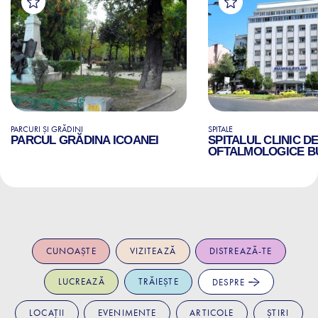
PARCURI ȘI GRĂDINI
SPITALE
PARCUL GRĂDINA ICOANEI
SPITALUL CLINIC D
OFTALMOLOGICE B
CUNOAȘTE
VIZITEAZĂ
DISTREAZĂ-TE
LUCREAZĂ
TRĂIEȘTE
DESPRE
LOCAȚII
EVENIMENTE
ARTICOLE
ȘTIRI