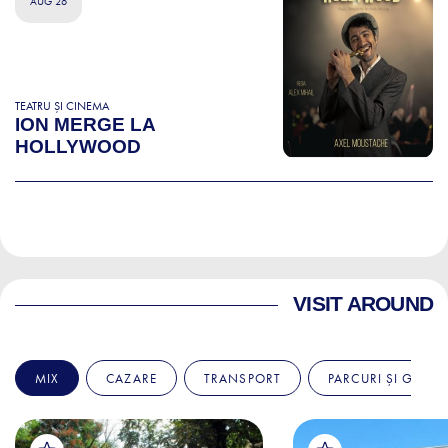
AUG 26
TEATRU ȘI CINEMA
ION MERGE LA
HOLLYWOOD
VISIT AROUND
MIX
CAZARE
TRANSPORT
PARCURI ȘI GRĂDI