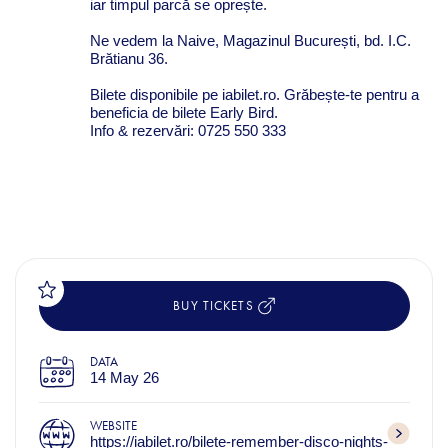
iar timpul parcă se oprește.
Ne vedem la
Naive
, Magazinul București, bd. I.C.
Brătianu 36.
Bilete disponibile pe iabilet.ro. Grăbește-te pentru a
beneficia de bilete Early Bird.
Info & rezervări: 0725 550 333
BUY TICKETS
DATA
14 May 26
WEBSITE
https://iabilet.ro/bilete-remember-disco-nights-