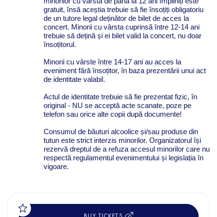
minorilor cu vârsta de până la 12 ani împliniți este
gratuit, însă aceștia trebuie să fie însoțiți obligatoriu
de un tutore legal deținător de bilet de acces la
concert. Minorii cu vârsta cuprinsă între 12-14 ani
trebuie să dețină și ei bilet valid la concert, nu doar
însoțitorul.
Minorii cu vârste între 14-17 ani au acces la
eveniment fără însoțitor, în baza prezentării unui act
de identitate valabil.
Actul de identitate trebuie să fie prezentat fizic, în
original - NU se acceptă acte scanate, poze pe
telefon sau orice alte copii după documente!
Consumul de băuturi alcoolice și/sau produse din
tutun este strict interzis minorilor. Organizatorul își
rezervă dreptul de a refuza accesul minorilor care nu
respectă regulamentul evenimentului și legislația în
vigoare.
BUY TICKETS