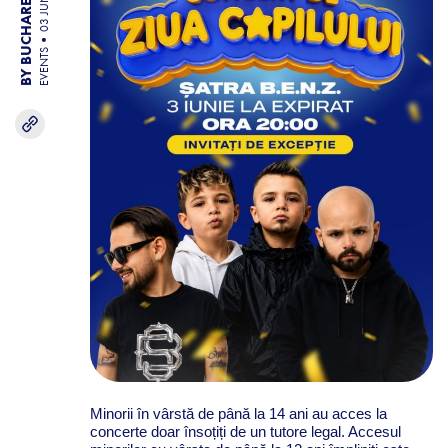
BY BUCHAREST TEAM
03 JUN 26
EVENTS
Minorii în vârstă de până la 14 ani au acces la
concerte doar însoțiți de un tutore legal. Accesul