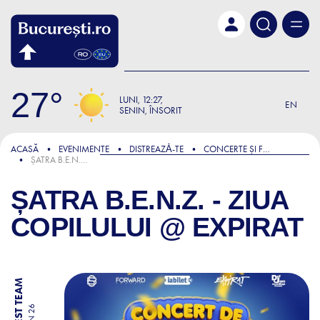
Skip to main content
27
LUNI
12:27
EN
SENIN, ÎNSORIT
ACASĂ
EVENIMENTE
DISTREAZǍ-TE
CONCERTE ȘI FESTIVALURI
ȘATRA B.E.N.Z. - ZIUA COPILULUI @ EXPIRAT
ȘATRA B.E.N.Z. - ZIUA
COPILULUI @ EXPIRAT