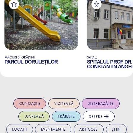
PARCURI ȘI GRĂDINI
SPITALE
PARCUL DORULEȚILOR
SPITALUL PROF DR.
CONSTANTIN ANGE
CUNOAȘTE
VIZITEAZĂ
DISTREAZĂ-TE
LUCREAZĂ
TRĂIEȘTE
DESPRE
LOCAȚII
EVENIMENTE
ARTICOLE
ȘTIRI