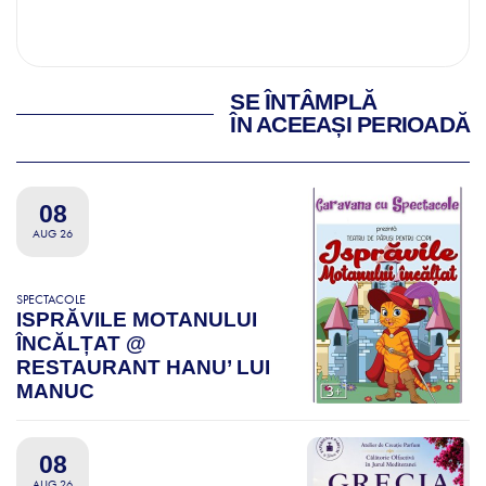
SE ÎNTÂMPLĂ
ÎN ACEEAȘI PERIOADĂ
08
AUG 26
SPECTACOLE
ISPRĂVILE MOTANULUI
ÎNCĂLȚAT @
RESTAURANT HANU’ LUI
MANUC
08
AUG 26