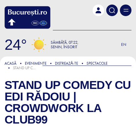
Skip to main content
24
SÂMBĂTĂ
07:22
EN
SENIN, ÎNSORIT
ACASĂ
EVENIMENTE
DISTREAZǍ-TE
SPECTACOLE
STAND UP COMEDY CU EDI RĂDOIU | CROWDWORK LA CLUB99
STAND UP COMEDY CU
EDI RĂDOIU |
CROWDWORK LA
CLUB99