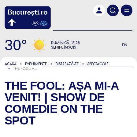
Skip to main content
30
DUMINICĂ
15:28
EN
SENIN, ÎNSORIT
ACASĂ
EVENIMENTE
DISTREAZǍ-TE
SPECTACOLE
THE FOOL: AȘA MI-A VENIT! | SHOW DE COMEDIE ON THE SPOT
THE FOOL: AȘA MI-A
VENIT! | SHOW DE
COMEDIE ON THE
SPOT