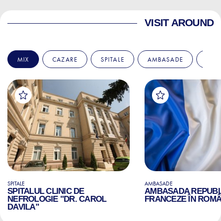
VISIT AROUND
MIX
CAZARE
SPITALE
AMBASADE
EDU
SPITALE
AMBASADE
SPITALUL CLINIC DE
AMBASADA REPUBLI
NEFROLOGIE "DR. CAROL
FRANCEZE ÎN ROMÂ
DAVILA"