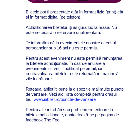
Biletele pot fi prezentate atât în format fizic (print) cât
și în format digital (pe telefon).
Achiziționarea biletelor îți asigură loc la masă. Nu
este necesară o rezervare suplimentară.
Te informăm că la evenimentele noastre accesul
persoanelor sub 16 ani nu este permis.
Pentru acest eveniment nu este permisă renunțarea
la biletele achiziționate. În caz de anulare a
evenimentului, veți fi notificat pe email, iar
contravaloarea biletelor este returnată în maxim 7
zile lucrătoare.
Rețeaua iabilet îți pune la dispoziție mai multe puncte
de vânzare. Vezi aici lista completă pentru orașul
tău:
www.iabilet.ro/puncte-de-vanzare
Pentru alte întrebări sau probleme referitoare la
biletele achiziționate, contactează-ne pe pagina de
facebook The Fool.