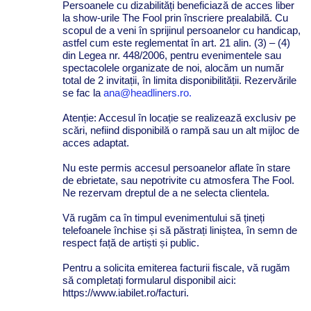
Persoanele cu dizabilități beneficiază de acces liber
la show-urile The Fool prin înscriere prealabilă. Cu
scopul de a veni în sprijinul persoanelor cu handicap,
astfel cum este reglementat în art. 21 alin. (3) – (4)
din Legea nr. 448/2006, pentru evenimentele sau
spectacolele organizate de noi, alocăm un număr
total de 2 invitații, în limita disponibilității. Rezervările
se fac la
ana@headliners.ro.
Atenție: Accesul în locație se realizează exclusiv pe
scări, nefiind disponibilă o rampă sau un alt mijloc de
acces adaptat.
Nu este permis accesul persoanelor aflate în stare
de ebrietate, sau nepotrivite cu atmosfera The Fool.
Ne rezervam dreptul de a ne selecta clientela.
Vă rugăm ca în timpul evenimentului să țineți
telefoanele închise și să păstrați liniștea, în semn de
respect față de artiști și public.
Pentru a solicita emiterea facturii fiscale, vă rugăm
să completați formularul disponibil aici:
https://www.iabilet.ro/facturi.