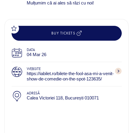
Mulțumim că ai ales să râzi cu noi!
BUY TICKETS
DATA
04 Mar 26
WEBSITE
https://iabilet.ro/bilete-the-fool-asa-mi-a-venit-
show-de-comedie-on-the-spot-123635/
ADRESĂ
Calea Victoriei 118, București 010071