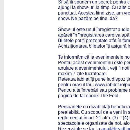
Și să îți spunem un secret: pentru
ajungi la show-uri la timp. Cu alte
punctual. Acestea fiind zise, am vr
show. Ne bazăm pe tine, da?
Show-ul este unul înregistrat audio 
apăreți în înregistrarea care va apă
Biletele pot fi prezentate atât în form
Achiziționarea biletelor îți asigur
Te informăm că la evenimentele noa
Pentru acest eveniment nu este perm
anulare a evenimentului, veți fi noti
maxim 7 zile lucrătoare.
Rețeaua iabilet îți pune la dispoziț
pentru orașul tău: www.iabilet.ro/
Pentru alte întrebări sau probleme r
pagina de facebook The Fool.
Persoanele cu dizabilități beneficia
prealabilă. Cu scopul de a veni în 
reglementat în art. 21 alin. (3) – (
spectacolele organizate de noi, alocă
Rezervările se fac la
ana@headline