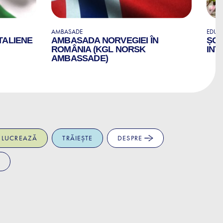
AMBASADE
EDUCA
TALIENE
AMBASADA NORVEGIEI ÎN
ȘCO
ROMÂNIA (KGL NORSK
INT
AMBASSADE)
LUCREAZĂ
TRĂIEȘTE
DESPRE