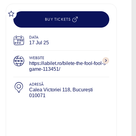
BUY TICKETS
DATA
17 Jul 25
WEBSITE
https://iabilet.ro/bilete-the-fool-fool-s-
game-113451/
ADRESĂ
Calea Victoriei 118, București
010071