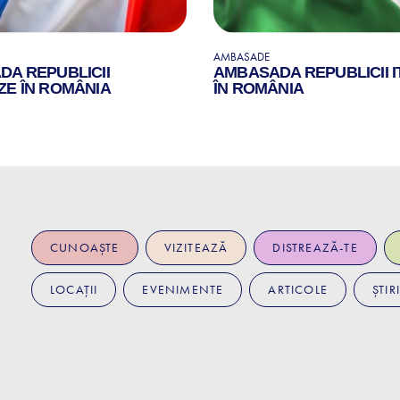
AMBASADE
A REPUBLICII
AMBASADA REPUBLICII I
E ÎN ROMÂNIA
ÎN ROMÂNIA
CUNOAȘTE
VIZITEAZĂ
DISTREAZĂ-TE
LOCAȚII
EVENIMENTE
ARTICOLE
ȘTIRI