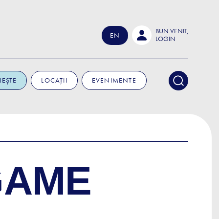
BUN VENIT,
EN
LOGIN
IEȘTE
LOCAȚII
EVENIMENTE
GAME