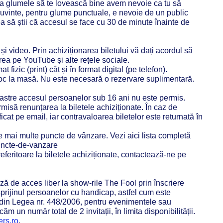
 ca glumele să te lovească bine avem nevoie ca tu să
 cuvinte, pentru glume punctuale, e nevoie de un public
ea să știi că accesul se face cu 30 de minute înainte de
și video. Prin achiziționarea biletului vă dați acordul să
rea pe YouTube și alte rețele sociale.
at fizic (print) cât și în format digital (pe telefon).
ă loc la masă. Nu este necesară o rezervare suplimentară.
stre accesul persoanelor sub 16 ani nu este permis.
isă renunțarea la biletele achiziționate. În caz de
ficat pe email, iar contravaloarea biletelor este returnată în
ie mai multe puncte de vânzare. Vezi aici lista completă
puncte-de-vanzare
eferitoare la biletele achiziționate, contactează-ne pe
ză de acces liber la show-rile The Fool prin înscriere
sprijinul persoanelor cu handicap, astfel cum este
4) din Legea nr. 448/2006, pentru evenimentele sau
m un număr total de 2 invitații, în limita disponibilității.
rs.ro
.