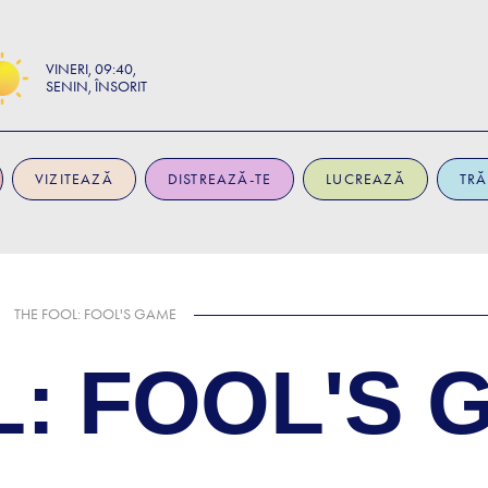
VINERI
09:40
SENIN, ÎNSORIT
VIZITEAZĂ
DISTREAZĂ-TE
LUCREAZĂ
TRĂ
THE FOOL: FOOL'S GAME
L: FOOL'S 