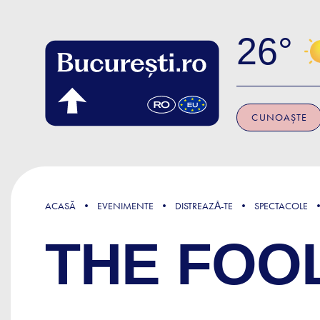
Skip to main content
26
CUNOAȘTE
ACASĂ
EVENIMENTE
DISTREAZǍ-TE
SPECTACOLE
THE FOO