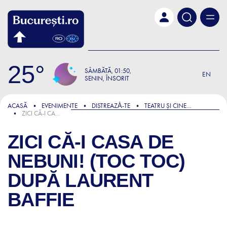
Skip to main content
25
SÂMBĂTĂ
01:50
EN
SENIN, ÎNSORIT
ACASĂ
EVENIMENTE
DISTREAZǍ-TE
TEATRU ȘI CINEMA
ZICI CĂ-I CASA DE NEBUNI! (TOC TOC) DUPĂ LAURENT BAFFIE
ZICI CĂ-I CASA DE
NEBUNI! (TOC TOC)
DUPĂ LAURENT
BAFFIE