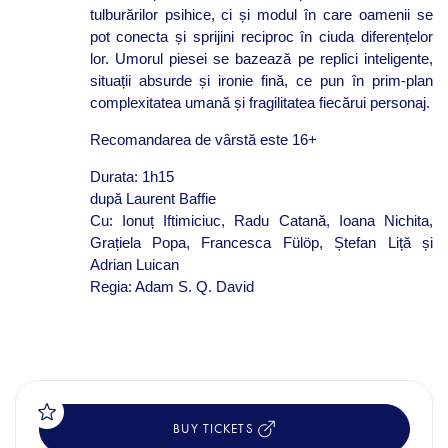
tulburărilor psihice, ci și modul în care oamenii se
pot conecta și sprijini reciproc în ciuda diferențelor
lor. Umorul piesei se bazează pe replici inteligente,
situații absurde și ironie fină, ce pun în prim-plan
complexitatea umană și fragilitatea fiecărui personaj.
Recomandarea de vârstă este 16+
Durata: 1h15
după Laurent Baffie
Cu: Ionuț Iftimiciuc, Radu Catană, Ioana Nichita,
Grațiela Popa, Francesca Fülöp, Ștefan Liță și
Adrian Luican
Regia: Adam S. Q. David
BUY TICKETS