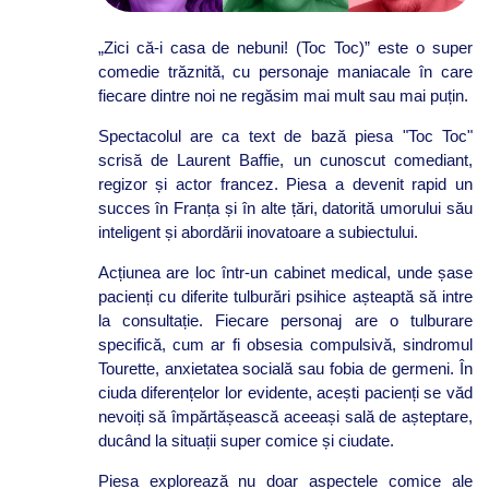
„Zici că-i casa de nebuni! (Toc Toc)” este o super
comedie trăznită, cu personaje maniacale în care
fiecare dintre noi ne regăsim mai mult sau mai puțin.
Spectacolul are ca text de bază piesa "Toc Toc"
scrisă de Laurent Baffie, un cunoscut comediant,
regizor și actor francez. Piesa a devenit rapid un
succes în Franța și în alte țări, datorită umorului său
inteligent și abordării inovatoare a subiectului.
Acțiunea are loc într-un cabinet medical, unde șase
pacienți cu diferite tulburări psihice așteaptă să intre
la consultație. Fiecare personaj are o tulburare
specifică, cum ar fi obsesia compulsivă, sindromul
Tourette, anxietatea socială sau fobia de germeni. În
ciuda diferențelor lor evidente, acești pacienți se văd
nevoiți să împărtășească aceeași sală de așteptare,
ducând la situații super comice și ciudate.
Piesa explorează nu doar aspectele comice ale