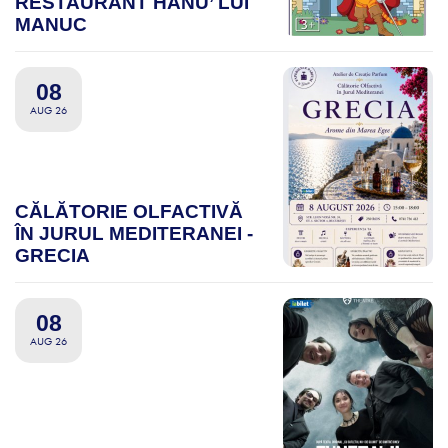
RESTAURANT HANU’ LUI
MANUC
08
AUG 26
CĂLĂTORIE OLFACTIVĂ
ÎN JURUL MEDITERANEI -
GRECIA
08
AUG 26