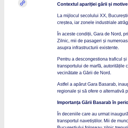
Contextul apariției gării și motive
La mijlocul secolului XX, București
creștea, iar zonele industriale atră
În aceste condiții, Gara de Nord, pr
Zilnic, mii de pasageri și numeroas
asupra infrastructurii existente.
Pentru a descongestiona traficul și a
transportului de marfă, autoritățile
vecinătate a Gării de Nord.
Astfel a apărut Gara Basarab, inaug
regionale și să ofere o alternativă p
Importanța Gării Basarab în per
În deceniile care au urmat inaugur
transportul navetiștilor. Mii de munc
Bucureștiului foloseau zilnic trenur