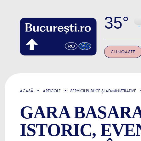
Skip to main content
35
CUNOAȘTE
FOCUS
ACASĂ
ARTICOLE
SERVICII PUBLICE ȘI ADMINISTRATIVE
GARA BASARA
ISTORIC, EV