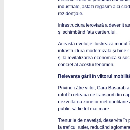
industriale, astăzi regăsim aici clă
rezidențiale.
Infrastructura feroviară a devenit as
și schimbând fața cartierului.
Această evoluție ilustrează modul î
infrastructură modernizată și bine c
și la revitalizarea economică și s
concret al acestui fenomen.
Relevanța gării în viitorul mobili
Privind către viitor, Gara Basarab a
rolul în rețeaua de transport din ca
dezvoltarea zonelor metropolitane a
public să fie tot mai mare.
Trenurile de navetiști, deservite în
la traficul rutier, reducând aglomera