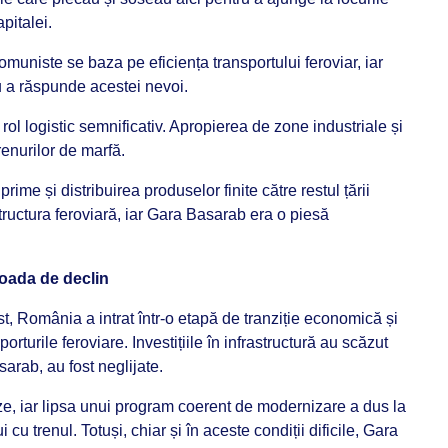
pitalei.
muniste se baza pe eficiența transportului feroviar, iar
u a răspunde acestei nevoi.
ol logistic semnificativ. Apropierea de zone industriale și
renurilor de marfă.
rime și distribuirea produselor finite către restul țării
ructura feroviară, iar Gara Basarab era o piesă
ioada de declin
, România a intrat într-o etapă de tranziție economică și
porturile feroviare. Investițiile în infrastructură au scăzut
sarab, au fost neglijate.
ze, iar lipsa unui program coerent de modernizare a dus la
i cu trenul. Totuși, chiar și în aceste condiții dificile, Gara