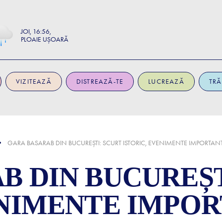
JOI
16:56
PLOAIE UȘOARĂ
VIZITEAZĂ
DISTREAZĂ-TE
LUCREAZĂ
TRĂ
GARA BASARAB DIN BUCUREȘTI: SCURT ISTORIC, EVENIMENTE IMPORTANTE
B DIN BUCUREȘT
ENIMENTE IMPOR