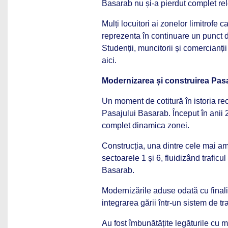
Basarab nu și-a pierdut complet re
Mulți locuitori ai zonelor limitrofe 
reprezenta în continuare un punct de
Studenții, muncitorii și comercianț
aici.
Modernizarea și construirea Pas
Un moment de cotitură în istoria rec
Pasajului Basarab. Început în anii 
complet dinamica zonei.
Construcția, una dintre cele mai amb
sectoarele 1 și 6, fluidizând traficu
Basarab.
Modernizările aduse odată cu finaliz
integrarea gării într-un sistem de tr
Au fost îmbunătățite legăturile cu me