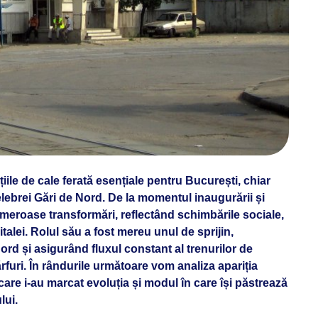
iile de cale ferată esențiale pentru București, chiar
ebrei Gări de Nord. De la momentul inaugurării și
umeroase transformări, reflectând schimbările sociale,
talei. Rolul său a fost mereu unul de sprijin,
ord și asigurând fluxul constant al trenurilor de
ărfuri. În rândurile următoare vom analiza apariția
care i-au marcat evoluția și modul în care își păstrează
lui.