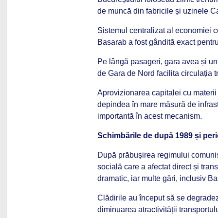
de muncă din fabricile și uzinele Ca
Sistemul centralizat al economiei co
Basarab a fost gândită exact pentr
Pe lângă pasageri, gara avea și un r
de Gara de Nord facilita circulația t
Aprovizionarea capitalei cu materii p
depindea în mare măsură de infrast
importantă în acest mecanism.
Schimbările de după 1989 și per
După prăbușirea regimului comunist
socială care a afectat direct și trans
dramatic, iar multe gări, inclusiv Ba
Clădirile au început să se degrade
diminuarea atractivității transportulu