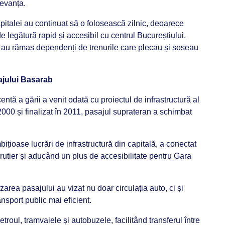
levanța.
capitalei au continuat să o folosească zilnic, deoarece
 legătură rapid și accesibil cu centrul Bucureștiului.
ii au rămas dependenți de trenurile care plecau și soseau
ajului Basarab
entă a gării a venit odată cu proiectul de infrastructură al
2000 și finalizat în 2011, pasajul suprateran a schimbat
ițioase lucrări de infrastructură din capitală, a conectat
l rutier și aducând un plus de accesibilitate pentru Gara
area pasajului au vizat nu doar circulația auto, ci și
ansport public mai eficient.
troul, tramvaiele și autobuzele, facilitând transferul între