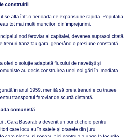
le construirii
ul se afla într-o perioadă de expansiune rapidă. Populația
geau tot mai mulți muncitori din împrejurimi.
incipalul nod feroviar al capitalei, devenea suprasolicitată.
e trenuri tranzitau gara, generând o presiune constantă
 oferi o soluție adaptată fluxului de navetiști și
 comuniste au decis construirea unei noi gări în imediata
urată în anul 1959, menită să preia trenurile cu trasee
entru transportul feroviar de scurtă distanță.
ioada comunistă
ării, Gara Basarab a devenit un punct cheie pentru
itori care locuiau în satele și orașele din jurul
ile care plecau și soseau aici pentru a ajunge la locurile