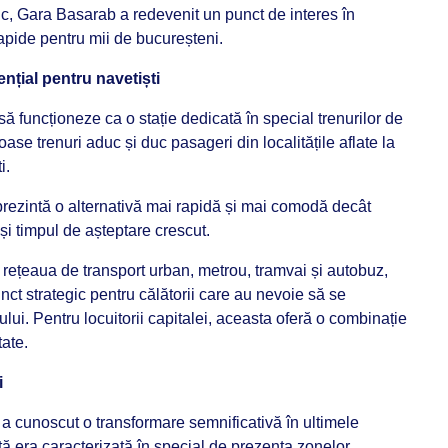
tic, Gara Basarab a redevenit un punct de interes în
rapide pentru mii de bucureșteni.
nțial pentru navetiști
ă funcționeze ca o stație dedicată în special trenurilor de
oase trenuri aduc și duc pasageri din localitățile aflate la
i.
eprezintă o alternativă mai rapidă și mai comodă decât
i timpul de așteptare crescut.
rețeaua de transport urban, metrou, tramvai și autobuz,
ct strategic pentru călătorii care au nevoie să se
ului. Pentru locuitorii capitalei, aceasta oferă o combinație
tate.
i
a cunoscut o transformare semnificativă în ultimele
ă era caracterizată în special de prezența zonelor