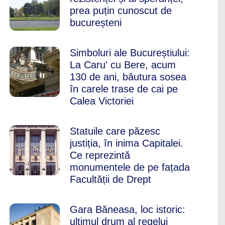
prea puțin cunoscut de
bucureșteni
Simboluri ale Bucureștiului:
La Caru' cu Bere, acum
130 de ani, băutura sosea
în carele trase de cai pe
Calea Victoriei
Statuile care păzesc
justiția, în inima Capitalei.
Ce reprezintă
monumentele de pe fațada
Facultății de Drept
Gara Băneasa, loc istoric:
ultimul drum al regelui