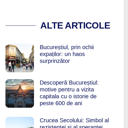
URT ISTORIC, EVE
ALTE ARTICOLE
Bucureștiul, prin ochii
expaților: un haos
surprinzător
Descoperă Bucureștiul:
motive pentru a vizita
capitala cu o istorie de
peste 600 de ani
Crucea Secolului: Simbol al
rezistenței și al speranței,