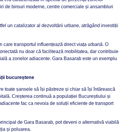
diri de birouri moderne, centre comerciale și ansambluri
tfel un catalizator al dezvoltării urbane, atrăgând investiții
n care transportul influențează direct viața urbană. O
onectată nu doar că facilitează mobilitatea, dar contribuie
ocială a zonelor adiacente. Gara Basarab este un exemplu
tății bucureștene
re toate șansele să își păstreze și chiar să își întărească
pitală. Creșterea continuă a populației Bucureștiului și
diacente fac ca nevoia de soluții eficiente de transport
 principal de Gara Basarab, pot deveni o alternativă viabilă
ția și poluarea.