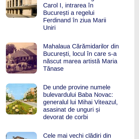
Carol I, intrarea în
București a regelui
Ferdinand în ziua Marii
Uniri
Mahalaua Cărămidarilor din
București, locul în care s-a
născut marea artistă Maria
Tănase
De unde provine numele
bulevardului Baba Novac:
generalul lui Mihai Viteazul,
asasinat de unguri și
devorat de corbi
Cele mai vechi clădiri din