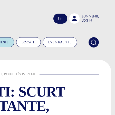
BUN VENIT,
EN
LOGIN
IEȘTE
LOCAȚII
EVENIMENTE
, ROLUL EI ÎN PREZENT
I: SCURT
TANTE,