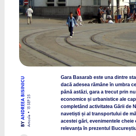
Gara Basarab este una dintre staț
ANDREEA BISINICU
dacă adesea rămâne în umbra cel
până astăzi, gara a trecut prin n
15 SEP 25
economice și urbanistice ale capi
completând activitatea Gării de N
navetiști și al transportului de m
Articole
acestei gări, evenimentele cheie 
BY
relevanța în prezentul Bucureștiu