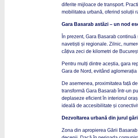
diferite mijloace de transport. Prac
mobilitatea urbană, oferind soluții 
Gara Basarab astăzi – un nod ese
În prezent, Gara Basarab continuă s
navetiști și regionale. Zilnic, numer
câțiva zeci de kilometri de Bucureșt
Pentru mulți dintre aceștia, gara r
Gara de Nord, evitând aglomerația ș
De asemenea, proximitatea față de 
transformă Gara Basarab într-un pun
deplaseze eficient în interiorul oraș
ideală de accesibilitate și conectivi
Dezvoltarea urbană din jurul gări
Zona din apropierea Gării Basarab 
decenii. Dacă în perioada comunist