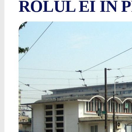
ROLUL EI ÎN 
GARA BASARAB 