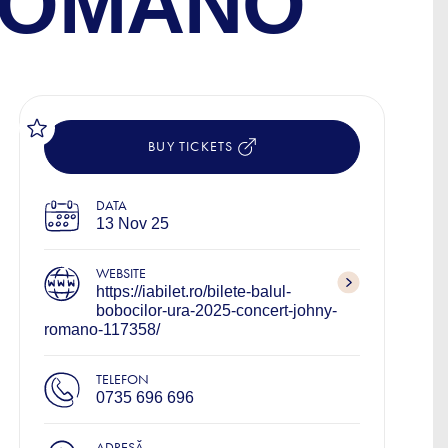
ROMANO
BUY TICKETS
DATA
13 Nov 25
WEBSITE
https://iabilet.ro/bilete-balul-
bobocilor-ura-2025-concert-johny-
romano-117358/
TELEFON
0735 696 696
ADRESĂ