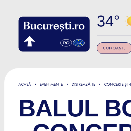
Skip to main content
34
CUNOAȘTE
ACASĂ
EVENIMENTE
DISTREAZǍ-TE
CONCERTE ȘI FE
BALUL B