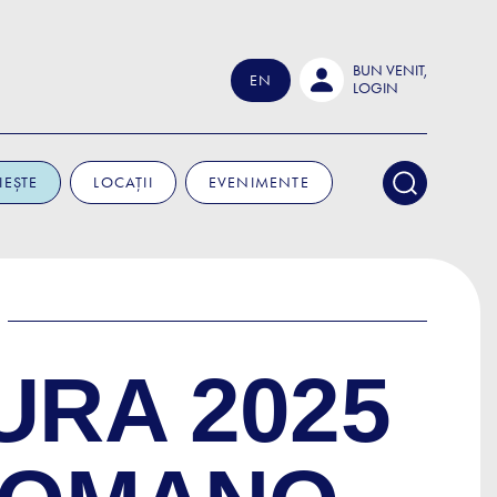
BUN VENIT,
EN
LOGIN
IEȘTE
LOCAȚII
EVENIMENTE
URA 2025