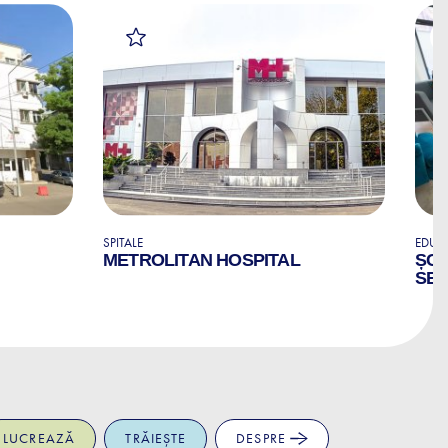
SPITALE
EDUCA
METROLITAN HOSPITAL
ȘCO
SED
LUCREAZĂ
TRĂIEȘTE
DESPRE