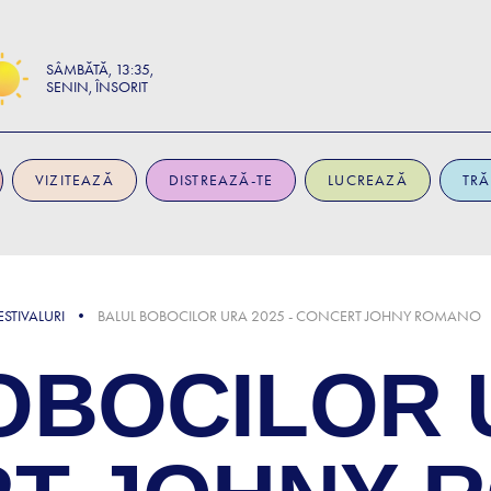
SÂMBĂTĂ
13:35
SENIN, ÎNSORIT
VIZITEAZĂ
DISTREAZĂ-TE
LUCREAZĂ
TRĂ
STIVALURI
BALUL BOBOCILOR URA 2025 - CONCERT JOHNY ROMANO
OBOCILOR 