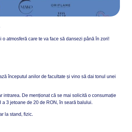
o
 și o atmosferă care te va face să dansezi până în zori!
ză începutul anilor de facultate și vino să dai tonul unei
 intrarea. De menționat că se mai solicită o consumație
 a 3 jetoane de 20 de RON, în seară balului.
 la stand, fizic.