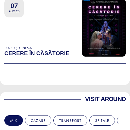
07
AUG 26
TEATRU ȘI CINEMA
CERERE ÎN CĂSĂTORIE
VISIT AROUND
MIX
CAZARE
TRANSPORT
SPITALE
AM