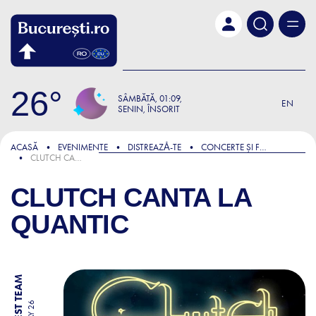
Skip to main content
26
SÂMBĂTĂ
01:09
EN
SENIN, ÎNSORIT
ACASĂ
EVENIMENTE
DISTREAZǍ-TE
CONCERTE ȘI FESTIVALURI
CLUTCH CANTA LA QUANTIC
CLUTCH CANTA LA
QUANTIC