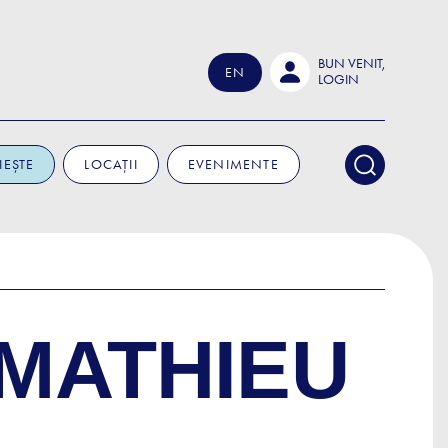
BUN VENIT,
EN
LOGIN
IEȘTE
LOCAȚII
EVENIMENTE
 MATHIEU