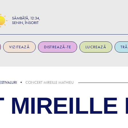
SÂMBĂTĂ
12:34
SENIN, ÎNSORIT
VIZITEAZĂ
DISTREAZĂ-TE
LUCREAZĂ
TRĂ
STIVALURI
CONCERT MIREILLE MATHIEU
 MIREILLE