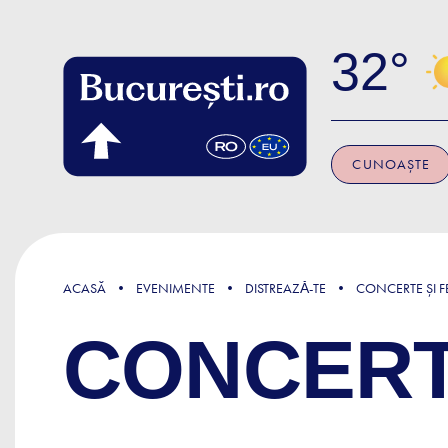
Skip to main content
32
CUNOAȘTE
ACASĂ
EVENIMENTE
DISTREAZǍ-TE
CONCERTE ȘI FE
CONCERT