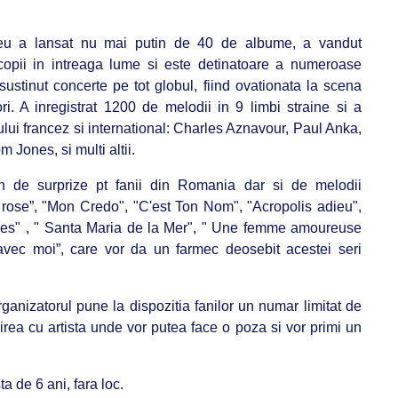
thieu a lansat nu mai putin de 40 de albume, a vandut
opii in intreaga lume si este detinatoare a numeroase
 sustinut concerte pe tot globul, fiind ovationata la scena
i. A inregistrat 1200 de melodii in 9 limbi straine si a
lui francez si international: Charles Aznavour, Paul Anka,
 Jones, si multi altii.
in de surprize pt fanii din Romania dar si de melodii
 rose”, "Mon Credo", "C'est Ton Nom", "Acropolis adieu",
mbes" , " Santa Maria de la Mer", " Une femme amoureuse
avec moi”, care vor da un farmec deosebit acestei seri
ganizatorul pune la dispozitia fanilor un numar limitat de
irea cu artista unde vor putea face o poza si vor primi un
a de 6 ani, fara loc.