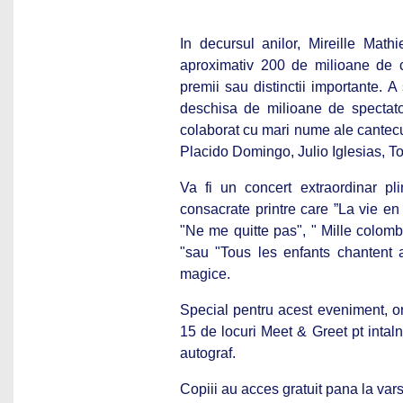
In decursul anilor, Mireille Ma
aproximativ 200 de milioane de c
premii sau distinctii importante. A
deschisa de milioane de spectator
colaborat cu mari nume ale cantecu
Placido Domingo, Julio Iglesias, Tom
Va fi un concert extraordinar pl
consacrate printre care ”La vie en
"Ne me quitte pas", " Mille colo
"sau "Tous les enfants chantent 
magice.
Special pentru acest eveniment, or
15 de locuri Meet & Greet pt intaln
autograf.
Copiii au acces gratuit pana la varst