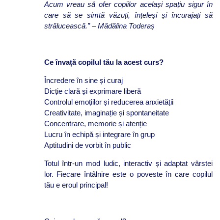
Acum vreau să ofer copiilor același spațiu sigur în
care să se simtă văzuți, înțeleși și încurajați să
strălucească.” – Mădălina Toderaș
Ce învață copilul tău la acest curs?
Încredere în sine și curaj
Dicție clară și exprimare liberă
Controlul emoțiilor și reducerea anxietății
Creativitate, imaginație și spontaneitate
Concentrare, memorie și atenție
Lucru în echipă și integrare în grup
Aptitudini de vorbit în public
Totul într-un mod ludic, interactiv și adaptat vârstei
lor. Fiecare întâlnire este o poveste în care copilul
tău e eroul principal!