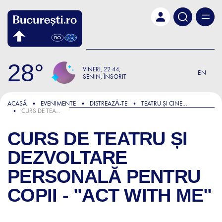
Skip to main content
28
VINERI
22:44
EN
SENIN, ÎNSORIT
ACASĂ
EVENIMENTE
DISTREAZǍ-TE
TEATRU ȘI CINEMA
CURS DE TEATRU ȘI DEZVOLTARE PERSONALĂ PENTRU COPII - "ACT WITH ME"
CURS DE TEATRU ȘI
DEZVOLTARE
PERSONALĂ PENTRU
COPII - "ACT WITH ME"