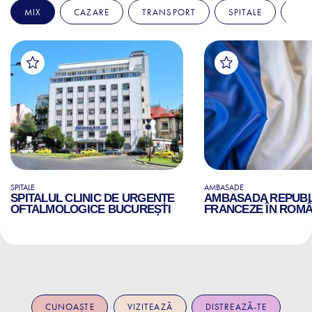
MIX
CAZARE
TRANSPORT
SPITALE
AM
SPITALE
AMBASADE
SPITALUL CLINIC DE URGENȚE
AMBASADA REPUBLI
OFTALMOLOGICE BUCUREȘTI
FRANCEZE ÎN ROMÂ
CUNOAȘTE
VIZITEAZĂ
DISTREAZĂ-TE