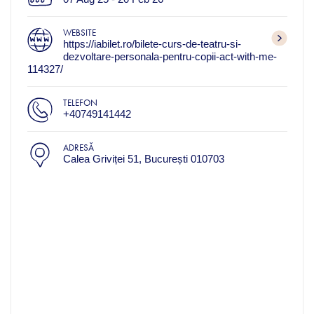
WEBSITE
https://iabilet.ro/bilete-curs-de-teatru-si-
dezvoltare-personala-pentru-copii-act-with-me-
114327/
TELEFON
+40749141442
ADRESĂ
Calea Griviței 51, București 010703