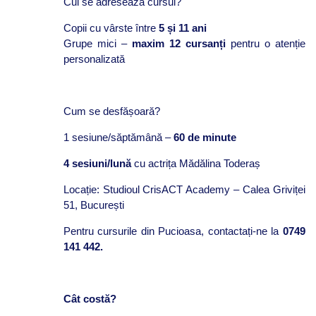
Cui se adresează cursul?
Copii cu vârste între
5 și 11 ani
Grupe mici –
maxim 12 cursanți
pentru o atenție
personalizată
Cum se desfășoară?
1 sesiune/săptămână –
60 de minute
4 sesiuni/lună
cu actrița Mădălina Toderaș
Locație: Studioul CrisACT Academy – Calea Griviței
51, București
Pentru cursurile din Pucioasa, contactați-ne la
0749
141 442.
Cât costă?