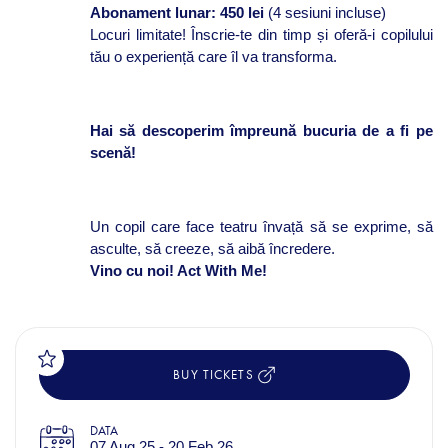
Abonament lunar: 450 lei
(4 sesiuni incluse)
Locuri limitate! Înscrie-te din timp și oferă-i copilului
tău o experiență care îl va transforma.
Hai să descoperim împreună bucuria de a fi pe
scenă!
Un copil care face teatru învață să se exprime, să
asculte, să creeze, să aibă încredere.
Vino cu noi! Act With Me!
BUY TICKETS
DATA
07 Aug 25 - 20 Feb 26