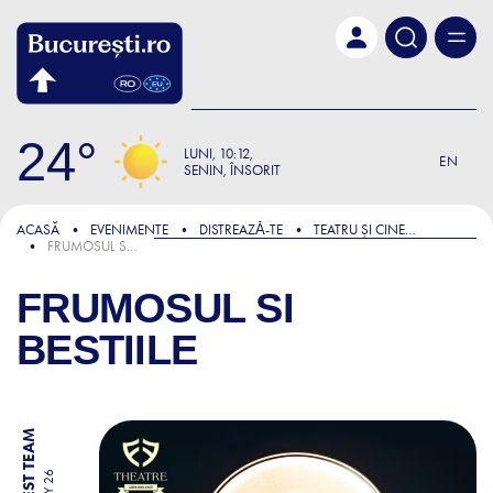
Skip to main content
24
LUNI
10:12
EN
SENIN, ÎNSORIT
ACASĂ
EVENIMENTE
DISTREAZǍ-TE
TEATRU ȘI CINEMA
FRUMOSUL SI BESTIILE
FRUMOSUL SI
BESTIILE