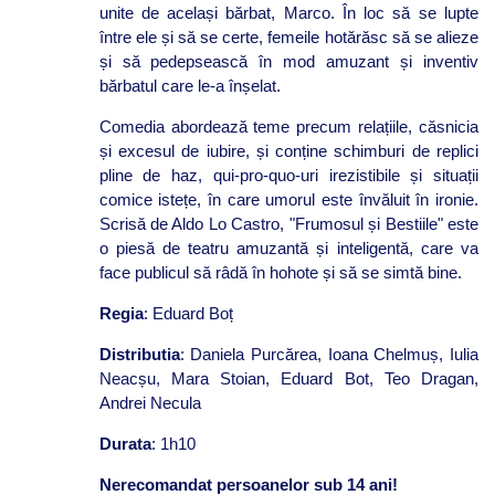
unite de același bărbat, Marco. În loc să se lupte
între ele și să se certe, femeile hotărăsc să se alieze
și să pedepsească în mod amuzant și inventiv
bărbatul care le-a înșelat.
Comedia abordează teme precum relațiile, căsnicia
și excesul de iubire, și conține schimburi de replici
pline de haz, qui-pro-quo-uri irezistibile și situații
comice istețe, în care umorul este învăluit în ironie.
Scrisă de Aldo Lo Castro, "Frumosul și Bestiile" este
o piesă de teatru amuzantă și inteligentă, care va
face publicul să râdă în hohote și să se simtă bine.
Regia
: Eduard Boț
Distributia
: Daniela Purcărea, Ioana Chelmuș, Iulia
Neacșu, Mara Stoian, Eduard Bot, Teo Dragan,
Andrei Necula
Durata
: 1h10
Nerecomandat persoanelor sub 14 ani!