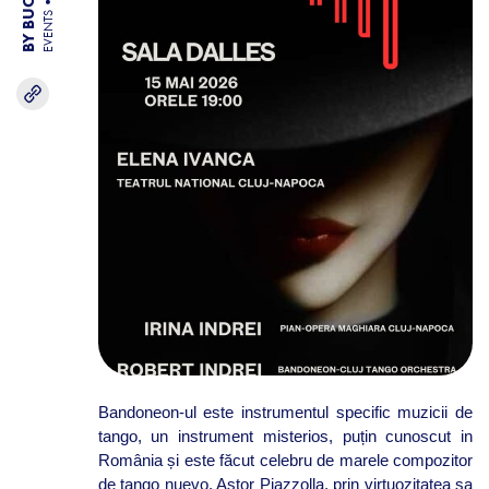
EVENTS
Bandoneon-ul este instrumentul specific muzicii de
tango, un instrument misterios, puțin cunoscut in
România și este făcut celebru de marele compozitor
de tango nuevo, Astor Piazzolla, prin virtuozitatea sa