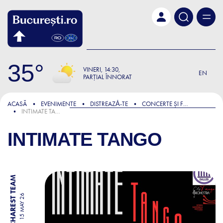
Skip to main content
35
VINERI
14:30
EN
PARȚIAL ÎNNORAT
ACASĂ
EVENIMENTE
DISTREAZǍ-TE
CONCERTE ȘI FESTIVALURI
INTIMATE TANGO
INTIMATE TANGO
BY BUCHAREST TEAM
15 MAY 26