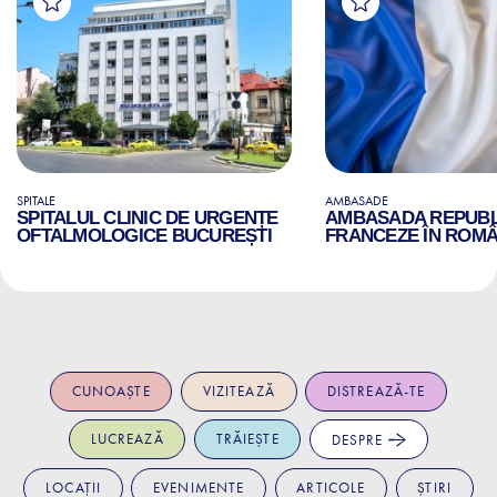
SPITALE
AMBASADE
SPITALUL CLINIC DE URGENȚE
AMBASADA REPUBLI
OFTALMOLOGICE BUCUREȘTI
FRANCEZE ÎN ROMÂ
CUNOAȘTE
VIZITEAZĂ
DISTREAZĂ-TE
LUCREAZĂ
TRĂIEȘTE
DESPRE
LOCAȚII
EVENIMENTE
ARTICOLE
ȘTIRI