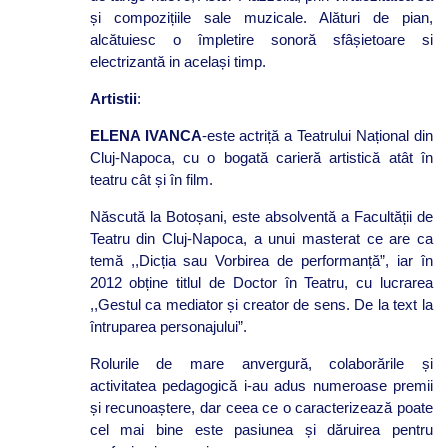
și compozițiile sale muzicale. Alături de pian,
alcătuiesc o împletire sonoră sfâșietoare si
electrizantă in același timp.
Artistii
:
ELENA IVANCA
-este actriță a Teatrului Național din
Cluj-Napoca, cu o bogată carieră artistică atât în
teatru cât și în film.
Născută la Botoșani, este absolventă a Facultății de
Teatru din Cluj-Napoca, a unui masterat ce are ca
temă ,,Dicția sau Vorbirea de performanță”, iar în
2012 obține titlul de Doctor în Teatru, cu lucrarea
,,Gestul ca mediator și creator de sens. De la text la
întruparea personajului”.
Rolurile de mare anvergură, colaborările și
activitatea pedagogică i-au adus numeroase premii
și recunoaștere, dar ceea ce o caracterizează poate
cel mai bine este pasiunea și dăruirea pentru