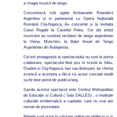
și magia muzicii de tango.
Concertează sub egida Ambasadei Republicii
Argentina și in parteneriat cu Opera Națională
Română Cluj-Napoca. Au concertat și la invitația
Casei Regale la Castelul Peleș. Cei doi artiști
muzicieni au susținut recitaluri de tango argentinian
la Viena, Munchen, la Balul Anual de Tango
Argentinian din Budapesta.
Cei trei protagoniști ai spectacolului nu sunt la prima
colaborare, spectacolul fiind pus in scenă la Sibiu,
Oradea si Cluj-Napoca, Iasi sau Botoșani, iar chimia
scenică a acestora a făcut ca acest concept inedit
sa fie bine primit de publicul larg.
Gazda acestui spectacol este Centrul Metropolitan
de Educație și Cultură ( Sala DALLES) , o instituție
culturală emblematică a capitalei, care nu mai are
nevoie de prezentare.
Biletele sunt puse în vânzare online pe iabilet.ro si in