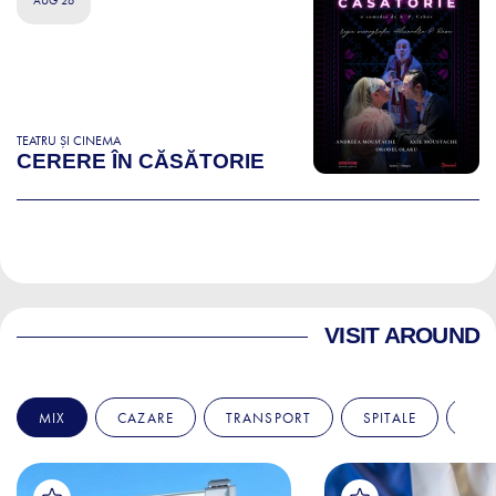
AUG 26
TEATRU ȘI CINEMA
CERERE ÎN CĂSĂTORIE
VISIT AROUND
MIX
CAZARE
TRANSPORT
SPITALE
AM