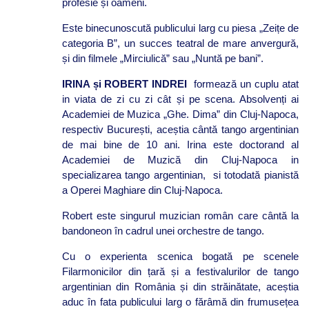
profesie și oameni.
Este binecunoscută publicului larg cu piesa „Zeițe de
categoria B”, un succes teatral de mare anvergură,
și din filmele „Mirciulică” sau „Nuntă pe bani”.
IRINA și ROBERT INDREI
formează un cuplu atat
in viata de zi cu zi cât și pe scena. Absolvenți ai
Academiei de Muzica „Ghe. Dima” din Cluj-Napoca,
respectiv București, aceștia cântă tango argentinian
de mai bine de 10 ani. Irina este doctorand al
Academiei de Muzică din Cluj-Napoca in
specializarea tango argentinian, si totodată pianistă
a Operei Maghiare din Cluj-Napoca.
Robert este singurul muzician român care cântă la
bandoneon în cadrul unei orchestre de tango.
Cu o experienta scenica bogată pe scenele
Filarmonicilor din țară și a festivalurilor de tango
argentinian din România și din străinătate, aceștia
aduc în fata publicului larg o fărâmă din frumusețea