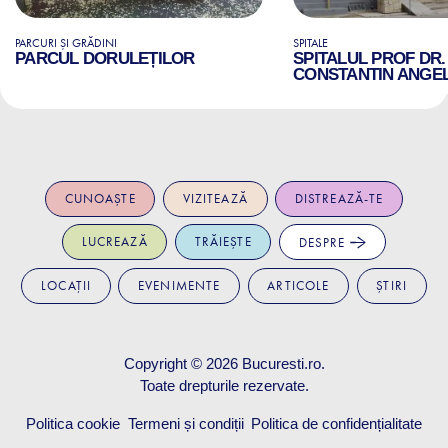
PARCURI ȘI GRĂDINI
SPITALE
PARCUL DORULEȚILOR
SPITALUL PROF DR.
CONSTANTIN ANGE
CUNOAȘTE
VIZITEAZĂ
DISTREAZĂ-TE
LUCREAZĂ
TRĂIEȘTE
DESPRE
LOCAȚII
EVENIMENTE
ARTICOLE
ȘTIRI
Copyright © 2026
Bucuresti.ro
.
Toate drepturile rezervate.
Politica cookie
Termeni și condiții
Politica de confidențialitate