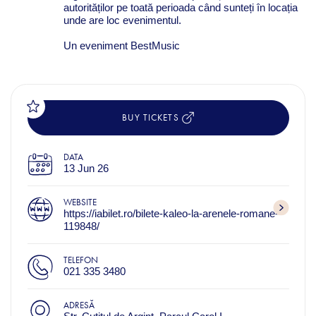
autorităților pe toată perioada când sunteți în locația
unde are loc evenimentul.
Un eveniment BestMusic
BUY TICKETS
DATA
13 Jun 26
WEBSITE
https://iabilet.ro/bilete-kaleo-la-arenele-romane-
119848/
TELEFON
021 335 3480
ADRESĂ