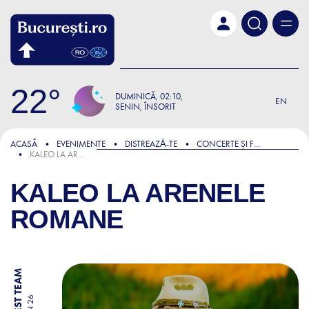
Skip to main content
22
DUMINICĂ
02:10
EN
SENIN, ÎNSORIT
ACASĂ
EVENIMENTE
DISTREAZǍ-TE
CONCERTE ȘI FESTIVALURI
KALEO LA ARENELE ROMANE
KALEO LA ARENELE
ROMANE