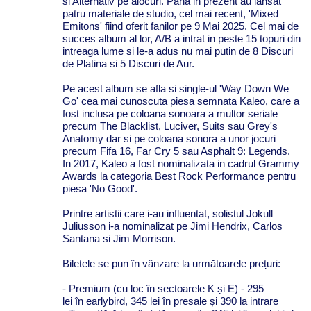
si Alternativ pe alocuri. Pana in prezent au lansat
patru materiale de studio, cel mai recent, 'Mixed
Emitons' fiind oferit fanilor pe 9 Mai 2025. Cel mai de
succes album al lor, A/B a intrat in peste 15 topuri din
intreaga lume si le-a adus nu mai putin de 8 Discuri
de Platina si 5 Discuri de Aur.
Pe acest album se afla si single-ul 'Way Down We
Go' cea mai cunoscuta piesa semnata Kaleo, care a
fost inclusa pe coloana sonoara a multor seriale
precum The Blacklist, Luciver, Suits sau Grey's
Anatomy dar si pe coloana sonora a unor jocuri
precum Fifa 16, Far Cry 5 sau Asphalt 9: Legends.
In 2017, Kaleo a fost nominalizata in cadrul Grammy
Awards la categoria Best Rock Performance pentru
piesa 'No Good'.
Printre artistii care i-au influentat, solistul Jokull
Juliusson i-a nominalizat pe Jimi Hendrix, Carlos
Santana si Jim Morrison.
Biletele
se
pun
în
vânzare
la
următoarele
prețuri
:
- Premium (cu loc
în
sectoarele K
și
E) - 295
lei
în
earlybird, 345 lei
în
presale
și
390
la
intrare