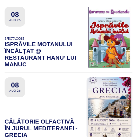
08
AUG 26
SPECTACOLE
ISPRĂVILE MOTANULUI
ÎNCĂLȚAT @
RESTAURANT HANU’ LUI
MANUC
08
AUG 26
CĂLĂTORIE OLFACTIVĂ
ÎN JURUL MEDITERANEI -
GRECIA