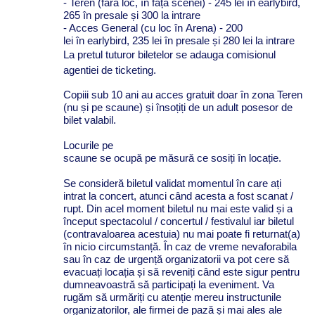
- Teren (
fără
loc,
în
față
scenei) - 245 lei
în
earlybird,
265
în
presale
și
300
la
intrare
- Acces General (cu loc
în
Arena
) - 200
lei
în
earlybird, 235 lei
în
presale
și
280 lei
la
intrare
La pretul tuturor biletelor se adauga comisionul
agentiei de ticketing.
Copiii sub 10 ani au acces gratuit doar
în
zona
Teren
(nu
și
pe scaune)
și
însoțiți
de un adult posesor de
bilet valabil.
Locurile pe
scaune
se
ocupă
pe
măsură
ce
sosiți
în
locație
.
Se consideră biletul validat momentul în care ați
intrat la concert, atunci când acesta a fost scanat /
rupt. Din acel moment biletul nu mai este valid și a
început spectacolul / concertul / festivalul iar biletul
(contravaloarea acestuia) nu mai poate fi returnat(a)
în nicio circumstanță. În caz de vreme nevaforabila
sau în caz de urgență organizatorii va pot cere să
evacuați locația și să reveniți când este sigur pentru
dumneavoastră să participați la eveniment. Va
rugăm să urmăriți cu atenție mereu instructunile
organizatorilor, ale firmei de pază și mai ales ale