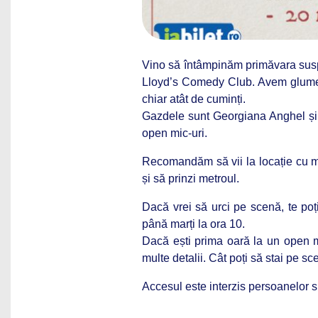
Vino să întâmpinăm primăvara susp
Lloyd’s Comedy Club. Avem glume 
chiar atât de cuminți.
Gazdele sunt Georgiana Anghel și A
open mic-uri.
Recomandăm să vii la locație cu m
și să prinzi metroul.
Dacă vrei să urci pe scenă, te poț
până marți la ora 10.
Dacă ești prima oară la un open m
multe detalii. Cât poți să stai pe sc
Accesul este interzis persoanelor s