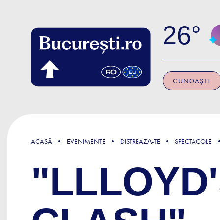
Skip to main content
26
CUNOAȘTE
ACASĂ
EVENIMENTE
DISTREAZǍ-TE
SPECTACOLE
"LLLOYD