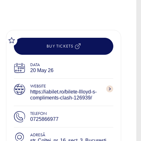
BUY TICKETS
DATA
20 May 26
WEBSITE
https://iabilet.ro/bilete-llloyd-s-
compliments-clash-126939/
TELEFON
0725866977
ADRESĂ
str. Coltei, nr. 16, sect. 3, Bucuresti