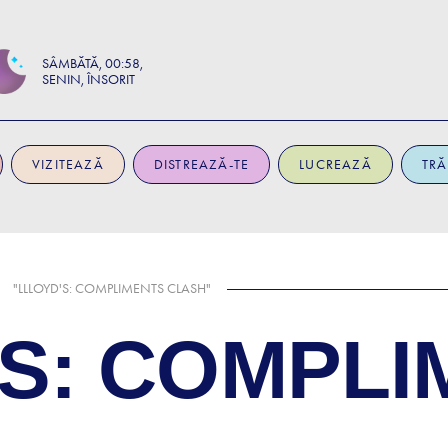
SÂMBĂTĂ
00:58
SENIN, ÎNSORIT
VIZITEAZĂ
DISTREAZĂ-TE
LUCREAZĂ
TRĂ
"LLLOYD'S: COMPLIMENTS CLASH"
'S: COMPL