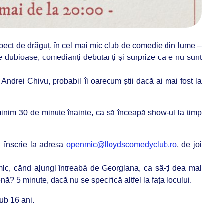
ect de drăguț, în cel mai mic club de comedie din lume –
dubioase, comedianți debutanți și surprize care nu sunt
ndrei Chivu, probabil îi oarecum știi dacă ai mai fost la
inim 30 de minute înainte, ca să înceapă show-ul la timp
i înscrie la adresa
openmic@lloydscomedyclub.ro
, de joi
ic, când ajungi întreabă de Georgiana, ca să-ți dea mai
enă? 5 minute, dacă nu se specifică altfel la fața locului.
ub 16 ani.