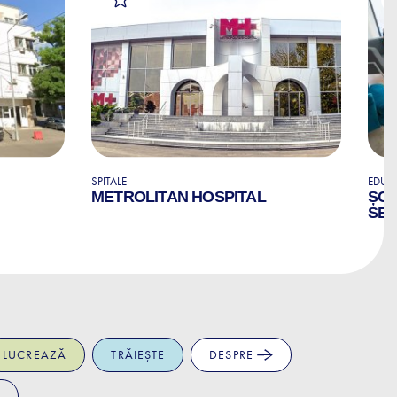
SPITALE
EDUCA
METROLITAN HOSPITAL
ȘCO
SED
LUCREAZĂ
TRĂIEȘTE
DESPRE