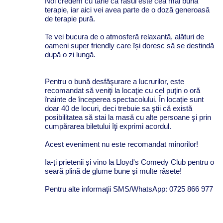
Noi credem cu tărie că râsul este cea mai bună
terapie, iar aici vei avea parte de o doză generoasă
de terapie pură.
Te vei bucura de o atmosferă relaxantă, alături de
oameni super friendly care își doresc să se destindă
după o zi lungă.
Pentru o bună desfăşurare a lucrurilor, este
recomandat să veniţi la locaţie cu cel puţin o oră
înainte de începerea spectacolului. În locație sunt
doar 40 de locuri, deci trebuie sa ştii că există
posibilitatea să stai la masă cu alte persoane şi prin
cumpărarea biletului îţi exprimi acordul.
Acest eveniment nu este recomandat minorilor!
Ia-ți prietenii și vino la Lloyd's Comedy Club pentru o
seară plină de glume bune și multe râsete!
Pentru alte informaţii SMS/WhatsApp: 0725 866 977