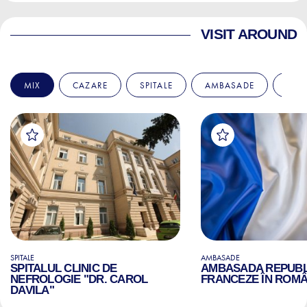
VISIT AROUND
MIX
CAZARE
SPITALE
AMBASADE
EDU
SPITALE
AMBASADE
SPITALUL CLINIC DE
AMBASADA REPUBLI
NEFROLOGIE "DR. CAROL
FRANCEZE ÎN ROMÂ
DAVILA"