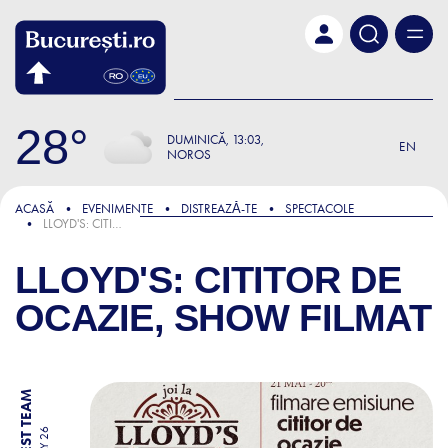
Skip to main content
28
DUMINICĂ
13:03
EN
NOROS
ACASĂ
EVENIMENTE
DISTREAZǍ-TE
SPECTACOLE
LLOYD'S: CITITOR DE OCAZIE, SHOW FILMAT
LLOYD'S: CITITOR DE
OCAZIE, SHOW FILMAT