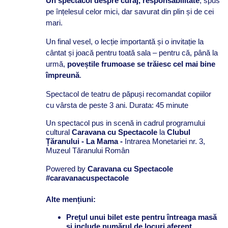
Un spectacol despre curaj, responsabilitate
, spus
pe înțelesul celor mici, dar savurat din plin și de cei
mari.
Un final vesel, o lecție importantă și o invitație la
cântat și joacă pentru toată sala – pentru că, până la
urmă,
poveștile frumoase se trăiesc cel mai bine
împreună
.
Spectacol de teatru de păpuși recomandat copiilor
cu vârsta de peste 3 ani. Durata: 45 minute
Un spectacol pus in scenă in cadrul programului
cultural
Caravana cu Spectacole
la
Clubul
Țăranului - La Mama -
Intrarea Monetariei nr. 3,
Muzeul Tăranului Român
Powered by
Caravana cu Spectacole
#caravanacuspectacole
Alte mențiuni:
Prețul unui bilet este pentru întreaga masă
și include numărul de locuri aferent.