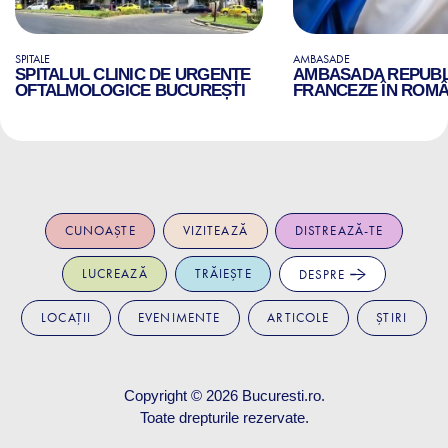
SPITALE
AMBASADE
SPITALUL CLINIC DE URGENȚE
AMBASADA REPUBLI
OFTALMOLOGICE BUCUREȘTI
FRANCEZE ÎN ROMÂ
CUNOAȘTE
VIZITEAZĂ
DISTREAZĂ-TE
LUCREAZĂ
TRĂIEȘTE
DESPRE
LOCAȚII
EVENIMENTE
ARTICOLE
ȘTIRI
Copyright © 2026
Bucuresti.ro
.
Toate drepturile rezervate.