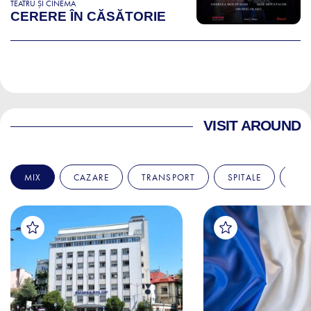
TEATRU ȘI CINEMA
CERERE ÎN CĂSĂTORIE
VISIT AROUND
MIX
CAZARE
TRANSPORT
SPITALE
AM