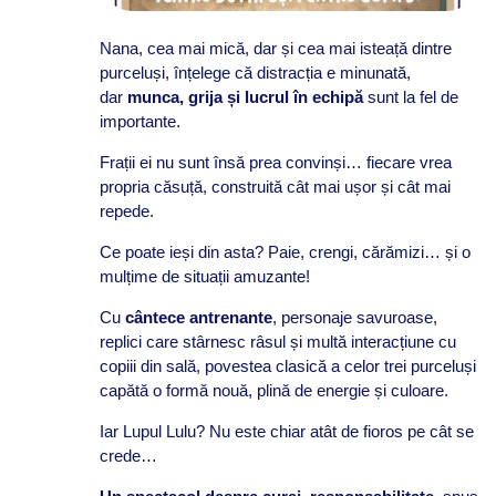
Nana, cea mai mică, dar și cea mai isteață dintre
purceluși, înțelege că distracția e minunată,
dar
munca, grija și lucrul în echipă
sunt la fel de
importante.
Frații ei nu sunt însă prea convinși… fiecare vrea
propria căsuță, construită cât mai ușor și cât mai
repede.
Ce poate ieși din asta? Paie, crengi, cărămizi… și o
mulțime de situații amuzante!
Cu
cântece antrenante
, personaje savuroase,
replici care stârnesc râsul și multă interacțiune cu
copiii din sală, povestea clasică a celor trei purceluși
capătă o formă nouă, plină de energie și culoare.
Iar Lupul Lulu? Nu este chiar atât de fioros pe cât se
crede…