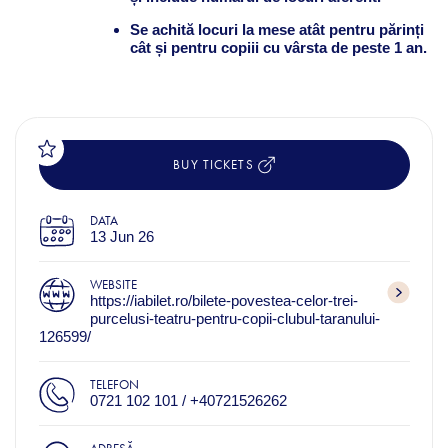
Se achită locuri la mese atât pentru părinți
cât și pentru copiii
cu vârsta de peste 1 an.
BUY TICKETS
DATA
13 Jun 26
WEBSITE
https://iabilet.ro/bilete-povestea-celor-trei-
purcelusi-teatru-pentru-copii-clubul-taranului-
126599/
TELEFON
0721 102 101 / +40721526262