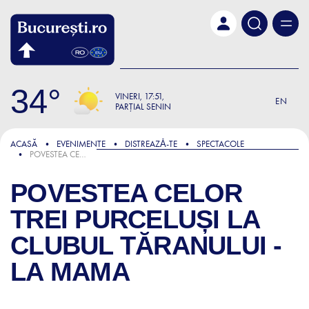
Skip to main content
34
VINERI
17:51
EN
PARȚIAL SENIN
ACASĂ
EVENIMENTE
DISTREAZǍ-TE
SPECTACOLE
POVESTEA CELOR TREI PURCELUȘI LA CLUBUL TĂRANULUI - LA MAMA
POVESTEA CELOR
TREI PURCELUȘI LA
CLUBUL TĂRANULUI -
LA MAMA