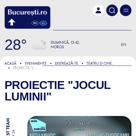
Skip to main content
28
DUMINICĂ
13:42
EN
NOROS
ACASĂ
EVENIMENTE
DISTREAZǍ-TE
TEATRU ȘI CINEMA
PROIECTIE "JOCUL LUMINII"
PROIECTIE "JOCUL
LUMINII"