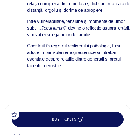
relația complexă dintre un tată și fiul său, marcată de
distanță, orgoliu și dorința de apropiere.
Între vulnerabilitate, tensiune și momente de umor
subtil,
„Jocul luminii”
devine o reflecție asupra iertării,
vinovăției și legăturilor de familie.
Construit în registrul realismului psihologic, filmul
aduce în prim-plan emoții autentice și întrebări
esențiale despre relațiile dintre generații și prețul
tăcerilor nerostite.
BUY TICKETS