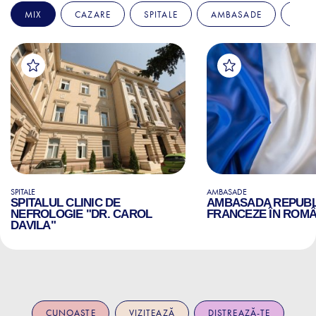
MIX
CAZARE
SPITALE
AMBASADE
EDU
SPITALE
AMBASADE
SPITALUL CLINIC DE
AMBASADA REPUBLI
NEFROLOGIE "DR. CAROL
FRANCEZE ÎN ROMÂ
DAVILA"
CUNOAȘTE
VIZITEAZĂ
DISTREAZĂ-TE