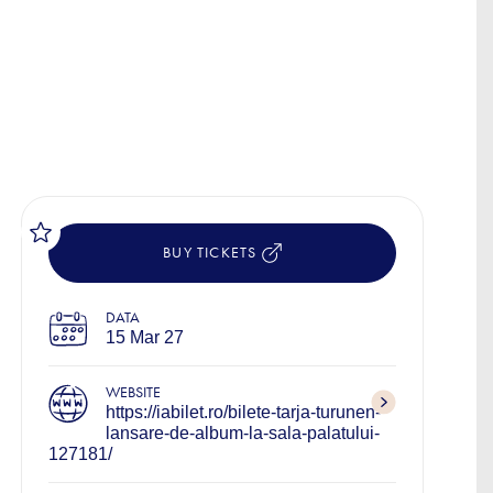
BUY TICKETS
DATA
15 Mar 27
WEBSITE
https://iabilet.ro/bilete-tarja-turunen-
lansare-de-album-la-sala-palatului-
127181/