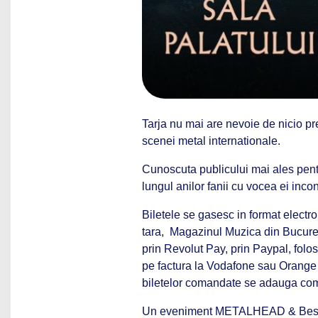
Tarja nu mai are nevoie de nicio p
scenei metal internationale.
Cunoscuta publicului mai ales pentr
lungul anilor fanii cu vocea ei inco
Biletele se gasesc in format electr
tara, Magazinul Muzica din Bucurest
prin Revolut Pay, prin Paypal, folo
pe factura la Vodafone sau Orange s
biletelor comandate se adauga comi
Un eveniment METALHEAD & Best