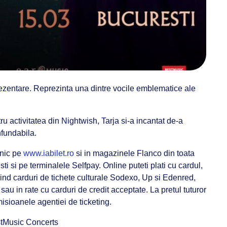
rezentare. Reprezinta una dintre vocile emblematice ale
u activitatea din Nightwish, Tarja si-a incantat de-a
nfundabila.
onic pe
www.iabilet.ro
si in magazinele Flanco din toata
i si pe terminalele Selfpay. Online puteti plati cu cardul,
sind carduri de tichete culturale Sodexo, Up si Edenred,
au in rate cu carduri de credit acceptate. La pretul tuturor
sioanele agentiei de ticketing.
Music Concerts