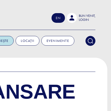
BUN VENIT,
EN
LOGIN
IEȘTE
LOCAȚII
EVENIMENTE
LANSARE