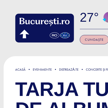
Skip to main content
27
CUNOAȘTE
ACASĂ
EVENIMENTE
DISTREAZǍ-TE
CONCERTE ȘI FE
TARJA T