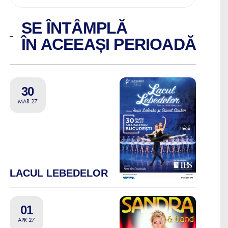
SE ÎNTÂMPLĂ
ÎN ACEEAȘI PERIOADĂ
30
MAR 27
LACUL LEBEDELOR
01
APR 27