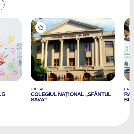
EDUCAȚIE
CAZA
 5
COLEGIUL NAȚIONAL „SFÂNTUL
RAD
SAVA”
BU