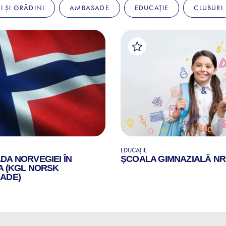
I ȘI GRĂDINI
AMBASADE
EDUCAȚIE
CLUBURI
EDUCAȚIE
A NORVEGIEI ÎN
ȘCOALA GIMNAZIALĂ NR.
A (KGL NORSK
ADE)