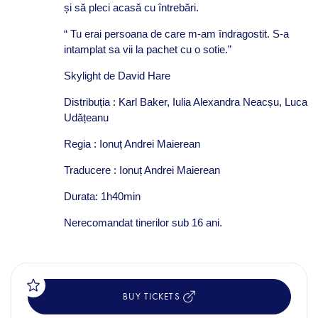
și să pleci acasă cu întrebări.
“ Tu erai persoana de care m-am îndragostit. S-a
intamplat sa vii la pachet cu o sotie.”
Skylight de David Hare
Distribuția : Karl Baker, Iulia Alexandra Neacșu, Luca
Udățeanu
Regia : Ionuț Andrei Maierean
Traducere : Ionuț Andrei Maierean
Durata: 1h40min
Nerecomandat tinerilor sub 16 ani.
BUY TICKETS