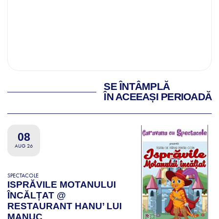
SE ÎNTÂMPLĂ
ÎN ACEEAȘI PERIOADĂ
08
AUG 26
SPECTACOLE
ISPRĂVILE MOTANULUI
ÎNCĂLȚAT @
RESTAURANT HANU’ LUI
MANUC