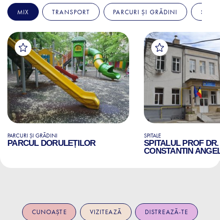
MIX
TRANSPORT
PARCURI ȘI GRĂDINI
SPITA
PARCURI ȘI GRĂDINI
SPITALE
PARCUL DORULEȚILOR
SPITALUL PROF DR.
CONSTANTIN ANGE
CUNOAȘTE
VIZITEAZĂ
DISTREAZĂ-TE