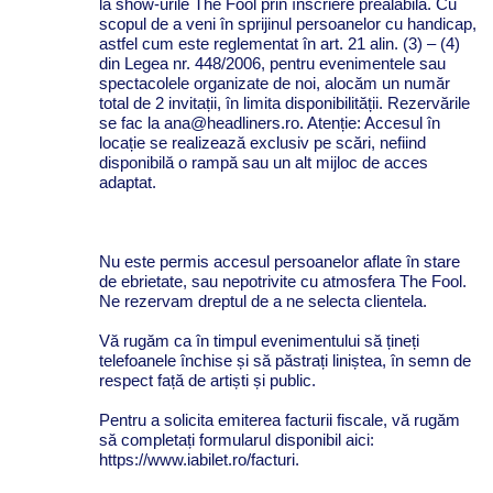
la show-urile The Fool prin înscriere prealabilă. Cu
scopul de a veni în sprijinul persoanelor cu handicap,
astfel cum este reglementat în art. 21 alin. (3) – (4)
din Legea nr. 448/2006, pentru evenimentele sau
spectacolele organizate de noi, alocăm un număr
total de 2 invitații, în limita disponibilității. Rezervările
se fac la ana@headliners.ro. Atenție: Accesul în
locație se realizează exclusiv pe scări, nefiind
disponibilă o rampă sau un alt mijloc de acces
adaptat.
Nu este permis accesul persoanelor aflate în stare
de ebrietate, sau nepotrivite cu atmosfera The Fool.
Ne rezervam dreptul de a ne selecta clientela.
Vă rugăm ca în timpul evenimentului să țineți
telefoanele închise și să păstrați liniștea, în semn de
respect față de artiști și public.
Pentru a solicita emiterea facturii fiscale, vă rugăm
să completați formularul disponibil aici:
https://www.iabilet.ro/facturi.