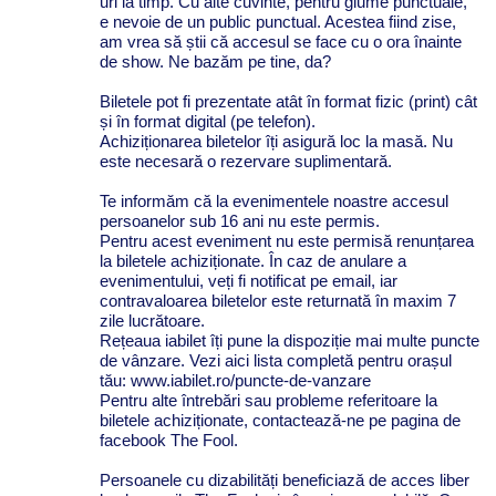
uri la timp. Cu alte cuvinte, pentru glume punctuale,
e nevoie de un public punctual. Acestea fiind zise,
am vrea să știi că accesul se face cu o ora înainte
de show. Ne bazăm pe tine, da?
Biletele pot fi prezentate atât în format fizic (print) cât
și în format digital (pe telefon).
Achiziționarea biletelor îți asigură loc la masă. Nu
este necesară o rezervare suplimentară.
Te informăm că la evenimentele noastre accesul
persoanelor sub 16 ani nu este permis.
Pentru acest eveniment nu este permisă renunțarea
la biletele achiziționate. În caz de anulare a
evenimentului, veți fi notificat pe email, iar
contravaloarea biletelor este returnată în maxim 7
zile lucrătoare.
Rețeaua iabilet îți pune la dispoziție mai multe puncte
de vânzare. Vezi aici lista completă pentru orașul
tău: www.iabilet.ro/puncte-de-vanzare
Pentru alte întrebări sau probleme referitoare la
biletele achiziționate, contactează-ne pe pagina de
facebook The Fool.
Persoanele cu dizabilități beneficiază de acces liber