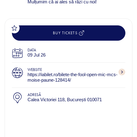
Mulțumim că ai ales să râzi cu noi!
BUY TICKETS
DATA
09 Jul 26
WEBSITE
https://iabilet.ro/bilete-the-fool-open-mic-mcs-
moise-paune-128414/
ADRESĂ
Calea Victoriei 118, București 010071