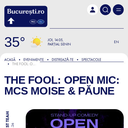
Skip to main content
35
JOI
14:05
EN
PARȚIAL SENIN
ACASĂ
EVENIMENTE
DISTREAZǍ-TE
SPECTACOLE
THE FOOL: OPEN MIC: MCS MOISE & PĂUNE
THE FOOL: OPEN MIC:
MCS MOISE & PĂUNE